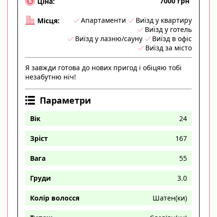
7000 грн
Ціна:
Апартаменти
Виїзд у квартиру
Місця:
Виїзд у готель
Виїзд у лазню/сауну
Виїзд в офіс
Виїзд за місто
Я завжди готова до нових пригод і обіцяю тобі
незабутню ніч!
Параметри
Вік
24
Зріст
167
Вага
55
Груди
3.0
Колір волосся
Шатен(ки)