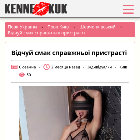
Обране
Повії України
›
Повії Київ
›
Шевченківський
›
Відчуй смак справжньої пристрасті
Вхід
Відчуй смак справжньої пристрасті
Реєстрація
Сюзанна
-
2 месяца назад
-
Індивідуалки
-
Київ
Міста:
-
50
РУС
|
УКР
Створити оголошення