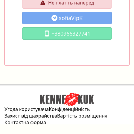
Не платіть наперед
sofiaVipK
+380966327741
Угода користувача
Конфіденційність
Захист від шахрайства
Вартість розміщення
Контактна форма
2026 © kennekuk.com Всі права захищені.