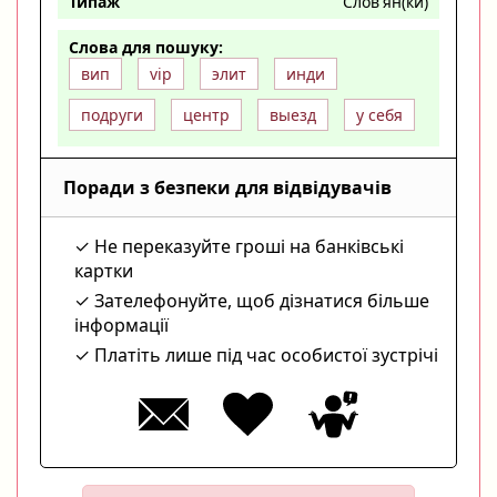
Типаж
Слов'ян(ки)
Слова для пошуку:
вип
vip
элит
инди
подруги
центр
выезд
у себя
Поради з безпеки для відвідувачів
Не переказуйте гроші на банківські
картки
Зателефонуйте, щоб дізнатися більше
інформації
Платіть лише під час особистої зустрічі