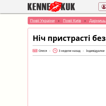
Повії України
›
Повії Київ
›
Дарниць
Ніч пристрасті бе
Олеся
-
3 недели назад
-
Індивідуалки