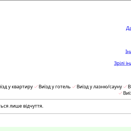
Д
Ін
Зрілі і
їзд у квартиру
Виїзд у готель
Виїзд у лазню/сауну
В
Виї
ься лише відчуття.