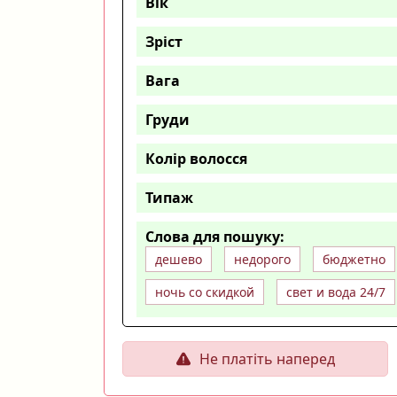
Вік
Зріст
Вага
Груди
Колір волосся
Типаж
Слова для пошуку:
дешево
недорого
бюджетно
ночь со скидкой
свет и вода 24/7
Не платіть наперед