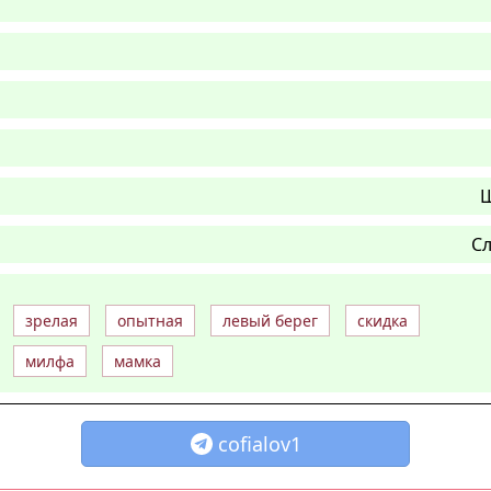
Ш
Сл
зрелая
опытная
левый берег
скидка
милфа
мамка
cofialov1