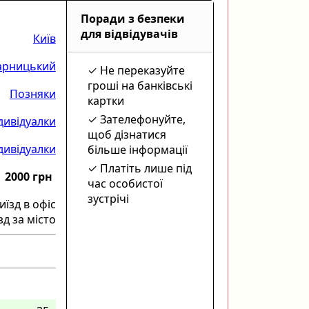
Поради з безпеки
для відвідувачів
Київ
арницький
Не переказуйте
гроші на банківські
Позняки
картки
Зателефонуйте,
дивідуалки
щоб дізнатися
ндивідуалки
більше інформації
Платіть лише під
2000 грн
час особистої
зустрічі
иїзд в офіс
зд за місто