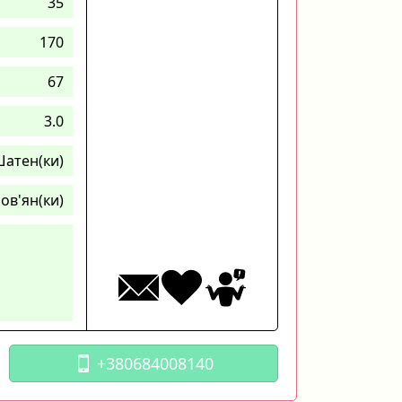
35
170
67
3.0
атен(ки)
ов'ян(ки)
+380684008140