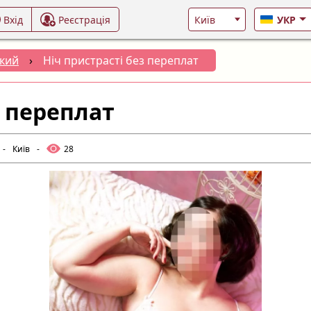
Вхід
Реєстрація
УКР
кий
›
Ніч пристрасті без переплат
з переплат
-
Київ
-
28