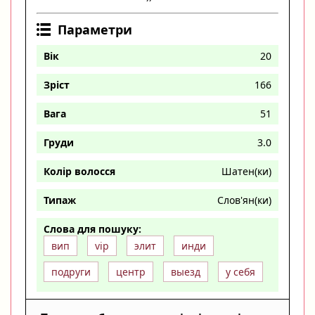
Параметри
Вік
20
Зріст
166
Вага
51
Груди
3.0
Колір волосся
Шатен(ки)
Типаж
Слов'ян(ки)
Слова для пошуку:
вип
vip
элит
инди
подруги
центр
выезд
у себя