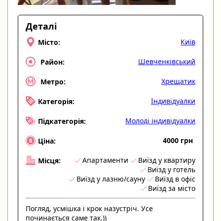
Деталі
Київ
Місто:
Шевченківський
Район:
Хрещатик
Метро:
Індивідуалки
Категорія:
Молоді індивідуалки
Підкатегорія:
4000 грн
Ціна:
Апартаменти
Виїзд у квартиру
Місця:
Виїзд у готель
Виїзд у лазню/сауну
Виїзд в офіс
Виїзд за місто
Погляд, усмішка і крок назустріч. Усе
починається саме так.))