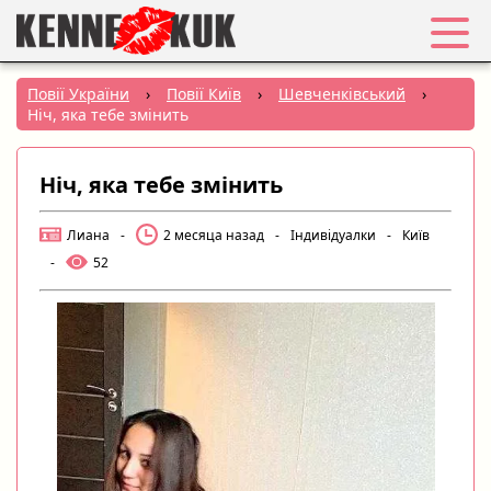
Обране
Повії України
›
Повії Київ
›
Шевченківський
›
Ніч, яка тебе змінить
Вхід
Ніч, яка тебе змінить
Реєстрація
Лиана
-
2 месяца назад
-
Індивідуалки
-
Київ
Міста:
-
52
РУС
|
УКР
Створити оголошення