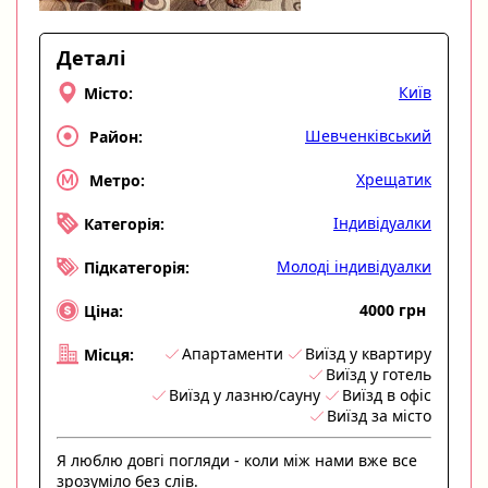
Деталі
Київ
Місто:
Шевченківський
Район:
Хрещатик
Метро:
Індивідуалки
Категорія:
Молоді індивідуалки
Підкатегорія:
4000 грн
Ціна:
Апартаменти
Виїзд у квартиру
Місця:
Виїзд у готель
Виїзд у лазню/сауну
Виїзд в офіс
Виїзд за місто
Я люблю довгі погляди - коли між нами вже все
зрозуміло без слів.