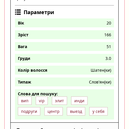
Параметри
Вік
20
Зріст
166
Вага
51
Груди
3.0
Колір волосся
Шатен(ки)
Типаж
Слов'ян(ки)
Слова для пошуку:
вип
vip
элит
инди
подруги
центр
выезд
у себя