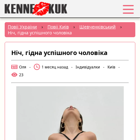
Обране
Повії України
›
Повії Київ
›
Шевченківський
›
Ніч, гідна успішного чоловіка
Вхід
Ніч, гідна успішного чоловіка
Реєстрація
Оля
-
1 месяц назад
-
Індивідуалки
-
Київ
-
Міста:
23
РУС
|
УКР
Створити оголошення