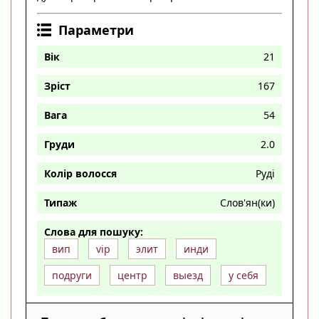
Параметри
Вік
21
Зріст
167
Вага
54
Груди
2.0
Колір волосся
Руді
Типаж
Слов'ян(ки)
Слова для пошуку:
вип
vip
элит
инди
подруги
центр
выезд
у себя