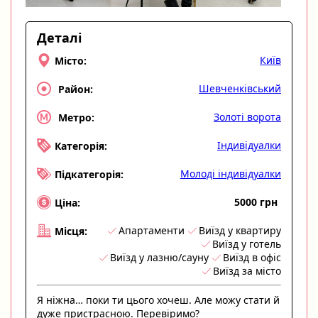
Деталі
Київ
Місто:
Шевченківський
Район:
Золоті ворота
Метро:
Індивідуалки
Категорія:
Молоді індивідуалки
Підкатегорія:
5000 грн
Ціна:
Апартаменти
Виїзд у квартиру
Місця:
Виїзд у готель
Виїзд у лазню/сауну
Виїзд в офіс
Виїзд за місто
Я ніжна… поки ти цього хочеш. Але можу стати й
дуже пристрасною. Перевіримо?