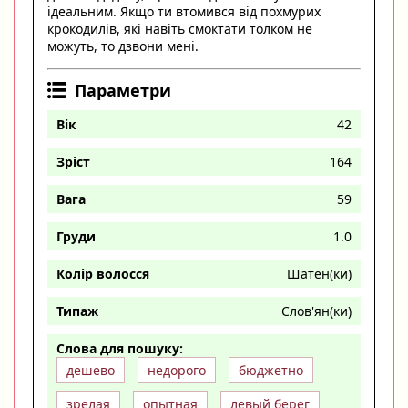
ідеальним. Якщо ти втомився від похмурих
крокодилів, які навіть смоктати толком не
можуть, то дзвони мені.
Параметри
Вік
42
Зріст
164
Вага
59
Груди
1.0
Колір волосся
Шатен(ки)
Типаж
Слов'ян(ки)
Слова для пошуку:
дешево
недорого
бюджетно
зрелая
опытная
левый берег