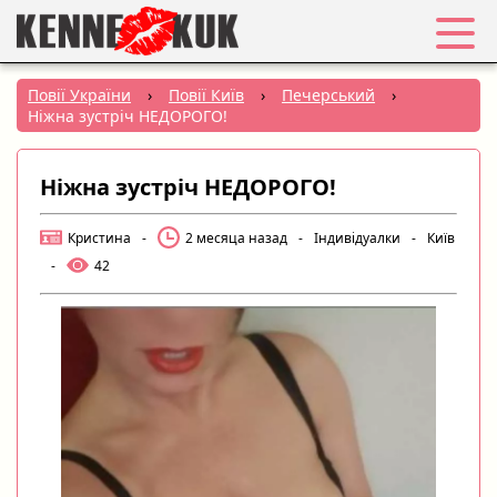
Обране
Повії України
›
Повії Київ
›
Печерський
›
Ніжна зустріч НЕДОРОГО!
Вхід
Ніжна зустріч НЕДОРОГО!
Реєстрація
Кристина
-
2 месяца назад
-
Індивідуалки
-
Київ
Міста:
-
42
РУС
|
УКР
Створити оголошення