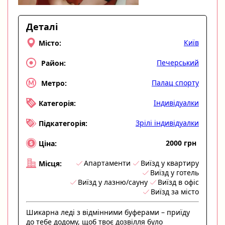
Деталі
Київ
Місто:
Печерський
Район:
Палац спорту
Метро:
Індивідуалки
Категорія:
Зрілі індивідуалки
Підкатегорія:
2000 грн
Ціна:
Апартаменти
Виїзд у квартиру
Місця:
Виїзд у готель
Виїзд у лазню/сауну
Виїзд в офіс
Виїзд за місто
Шикарна леді з відмінними буферами – приїду
до тебе додому, щоб твоє дозвілля було