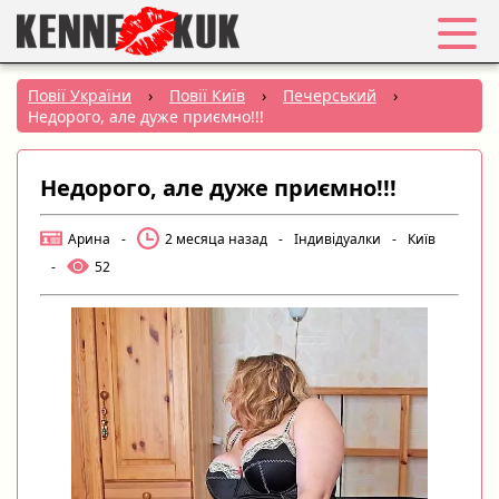
Обране
Повії України
›
Повії Київ
›
Печерський
›
Недорого, але дуже приємно!!!
Вхід
Недорого, але дуже приємно!!!
Реєстрація
Арина
-
2 месяца назад
-
Індивідуалки
-
Київ
Міста:
-
52
РУС
|
УКР
Створити оголошення