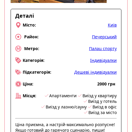
Деталі
Київ
Місто:
Печерський
Район:
Палац спорту
Метро:
Індивідуалки
Категорія:
Дешеві індивідуалки
Підкатегорія:
2000 грн
Ціна:
Апартаменти
Виїзд у квартиру
Місця:
Виїзд у готель
Виїзд у лазню/сауну
Виїзд в офіс
Виїзд за місто
Ціна приємна, а настрій-максимально розпусне!
Якщо готовий до гарячого сценарію, пиши!