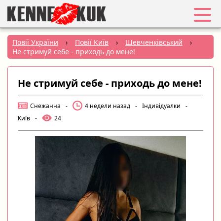
Обране
Повії України
›
Повії Київ
›
Шевченківський
›
Не стримуй себе - приходь до мене!
Вхід
Не стримуй себе - приходь до мене!
Реєстрація
Снежанна
-
4 недели назад
-
Індивідуалки
-
Міста:
Київ
-
24
РУС
|
УКР
Створити оголошення