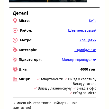
Деталі
Київ
Місто:
Шевченківський
Район:
Хрещатик
Метро:
Індивідуалки
Категорія:
Молоді індивідуалки
Підкатегорія:
4000 грн
Ціна:
Апартаменти
Виїзд у квартиру
Місця:
Виїзд у готель
Виїзд у лазню/сауну
Виїзд в офіс
Виїзд за місто
Зі мною ніч стає твоєю найгарячішою
фантазією!