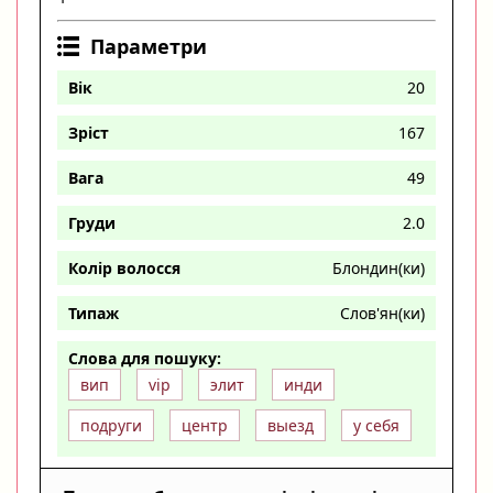
Параметри
Вік
20
Зріст
167
Вага
49
Груди
2.0
Колір волосся
Блондин(ки)
Типаж
Слов'ян(ки)
Слова для пошуку:
вип
vip
элит
инди
подруги
центр
выезд
у себя