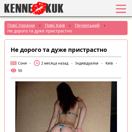
Обране
Повії України
›
Повії Київ
›
Печерський
›
Не дорого та дуже пристрастно
Вхід
Не дорого та дуже пристрастно
Реєстрація
Соня
-
2 месяца назад
-
Індивідуалки
-
Київ
-
Міста:
50
РУС
|
УКР
Створити оголошення