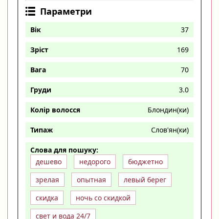
Параметри
Вік
37
Зріст
169
Вага
70
Груди
3.0
Колір волосся
Блондин(ки)
Типаж
Слов'ян(ки)
Слова для пошуку:
дешево
недорого
бюджетно
зрелая
опытная
левый берег
скидка
ночь со скидкой
свет и вода 24/7