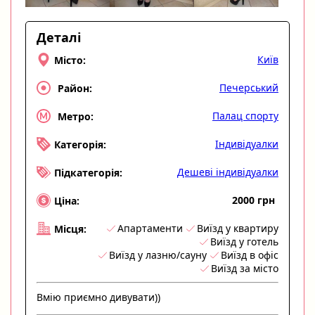
Деталі
Київ
Місто:
Печерський
Район:
Палац спорту
Метро:
Індивідуалки
Категорія:
Дешеві індивідуалки
Підкатегорія:
2000 грн
Ціна:
Апартаменти
Виїзд у квартиру
Місця:
Виїзд у готель
Виїзд у лазню/сауну
Виїзд в офіс
Виїзд за місто
Вмію приємно дивувати))