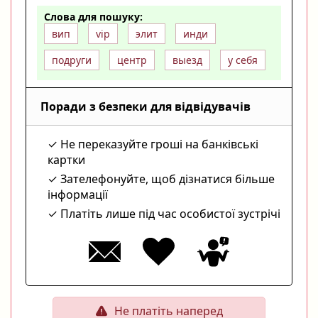
Слова для пошуку:
вип
vip
элит
инди
подруги
центр
выезд
у себя
Поради з безпеки для відвідувачів
Не переказуйте гроші на банківські
картки
Зателефонуйте, щоб дізнатися більше
інформації
Платіть лише під час особистої зустрічі
Не платіть наперед