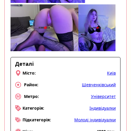
Деталі
Київ
Місто:
Шевченківський
Район:
Університет
Метро:
Індивідуалки
Категорія:
Молоді індивідуалки
Підкатегорія: