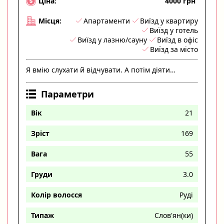
4000 грн
Ціна:
Апартаменти
Виїзд у квартиру
Місця:
Виїзд у готель
Виїзд у лазню/сауну
Виїзд в офіс
Виїзд за місто
Я вмію слухати й відчувати. А потім діяти…
Параметри
Вік
21
Зріст
169
Вага
55
Груди
3.0
Колір волосся
Руді
Типаж
Слов'ян(ки)