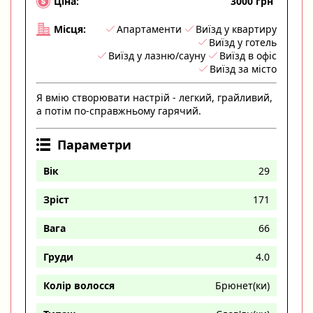
3000 грн
Ціна:
Апартаменти
Виїзд у квартиру
Місця:
Виїзд у готель
Виїзд у лазню/сауну
Виїзд в офіс
Виїзд за місто
Я вмію створювати настрій - легкий, грайливий,
а потім по-справжньому гарячий.
Параметри
Вік
29
Зріст
171
Вага
66
Груди
4.0
Колір волосся
Брюнет(ки)