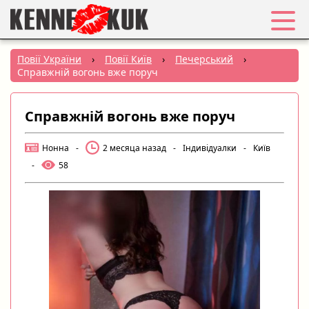
Обране
Повії України
›
Повії Київ
›
Печерський
›
Справжній вогонь вже поруч
Вхід
Справжній вогонь вже поруч
Реєстрація
Нонна
-
2 месяца назад
-
Індивідуалки
-
Київ
Міста:
-
58
РУС
|
УКР
Створити оголошення