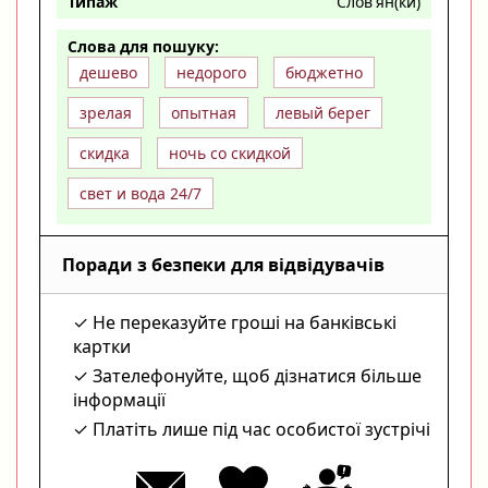
Типаж
Слов'ян(ки)
Слова для пошуку:
дешево
недорого
бюджетно
зрелая
опытная
левый берег
скидка
ночь со скидкой
свет и вода 24/7
Поради з безпеки для відвідувачів
Не переказуйте гроші на банківські
картки
Зателефонуйте, щоб дізнатися більше
інформації
Платіть лише під час особистої зустрічі