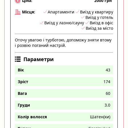
2000 грн
Ціна:
Апартаменти
Виїзд у квартиру
Місця:
Виїзд у готель
Виїзд у лазню/сауну
Виїзд в офіс
Виїзд за місто
Оточу увагою і турботою, допоможу зняти втому
і розвію поганий настрій.
Параметри
Вік
43
Зріст
174
Вага
60
Груди
3.0
Колір волосся
Шатен(ки)