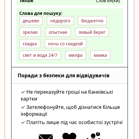
Типаж
Слов'ян(ки)
Слова для пошуку:
дешево
недорого
бюджетно
зрелая
опытная
левый берег
скидка
ночь со скидкой
свет и вода 24/7
милфа
мамка
Поради з безпеки для відвідувачів
Не переказуйте гроші на банківські
картки
Зателефонуйте, щоб дізнатися більше
інформації
Платіть лише під час особистої зустрічі