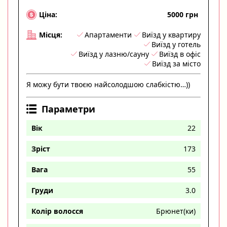
5000 грн
Ціна:
Апартаменти
Виїзд у квартиру
Місця:
Виїзд у готель
Виїзд у лазню/сауну
Виїзд в офіс
Виїзд за місто
Я можу бути твоєю найсолодшою слабкістю…))
Параметри
Вік
22
Зріст
173
Вага
55
Груди
3.0
Колір волосся
Брюнет(ки)