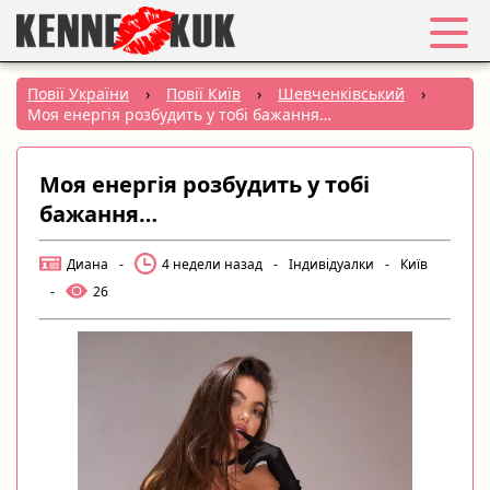
Обране
Повії України
›
Повії Київ
›
Шевченківський
›
Моя енергія розбудить у тобі бажання…
Вхід
Моя енергія розбудить у тобі
Реєстрація
бажання…
Міста:
Диана
-
4 недели назад
-
Індивідуалки
-
Київ
-
26
РУС
|
УКР
Створити оголошення