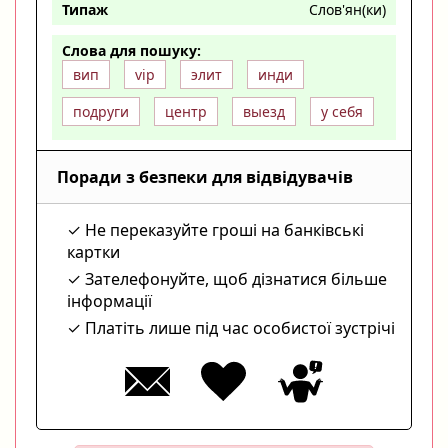
Типаж
Слов'ян(ки)
Слова для пошуку:
вип
vip
элит
инди
подруги
центр
выезд
у себя
Поради з безпеки для відвідувачів
Не переказуйте гроші на банківські
картки
Зателефонуйте, щоб дізнатися більше
інформації
Платіть лише під час особистої зустрічі