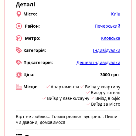
Деталі
Київ
Місто:
Печерський
Район:
Кловська
Метро:
Індивідуалки
Категорія:
Дешеві індивідуалки
Підкатегорія:
3000 грн
Ціна:
Апартаменти
Виїзд у квартиру
Місця:
Виїзд у готель
Виїзд у лазню/сауну
Виїзд в офіс
Виїзд за місто
Вірт не люблю... Тільки реальні зустрічі... Пиши
чи дзвони, домовимося