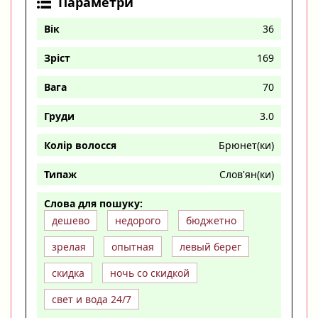
Параметри
Вік
36
Зріст
169
Вага
70
Груди
3.0
Колір волосся
Брюнет(ки)
Типаж
Слов'ян(ки)
Слова для пошуку:
дешево
недорого
бюджетно
зрелая
опытная
левый берег
скидка
ночь со скидкой
свет и вода 24/7