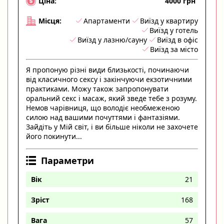
4000 грн
Ціна:
Апартаменти
Виїзд у квартиру
Місця:
Виїзд у готель
Виїзд у лазню/сауну
Виїзд в офіс
Виїзд за місто
Я пропоную різні види близькості, починаючи
від класичного сексу і закінчуючи екзотичними
практиками. Можу також запропонувати
оральний секс і масаж, який зведе тебе з розуму.
Немов чарівниця, що володіє необмеженою
силою над вашими почуттями і фантазіями.
Зайдіть у Мій світ, і ви більше ніколи не захочете
його покинути...
Параметри
Вік
21
Зріст
168
Вага
57