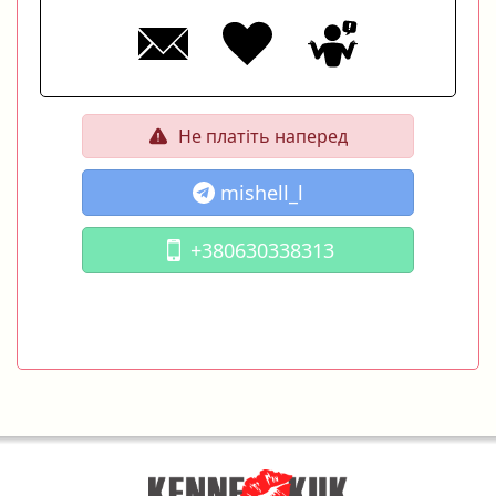
Не платіть наперед
mishell_l
+380630338313