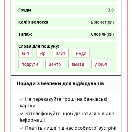
Груди
3.0
Колір волосся
Брюнет(ки)
Типаж
Слов'ян(ки)
Слова для пошуку:
вип
vip
элит
инди
подруги
центр
выезд
у себя
Поради з безпеки для відвідувачів
Не переказуйте гроші на банківські
картки
Зателефонуйте, щоб дізнатися більше
інформації
Платіть лише під час особистої зустрічі