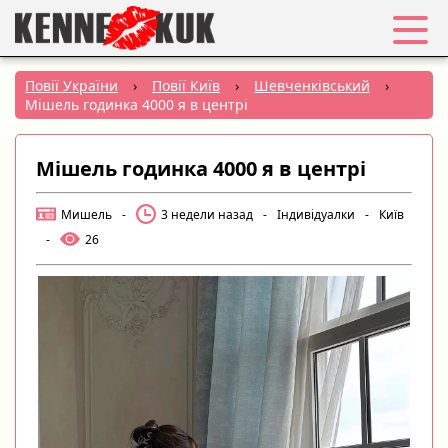
Обране
Повії України
›
Повії Київ
›
Шевченківський
›
Мішель годинка 4000 я в центрі
Вхід
Мішель годинка 4000 я в центрі
Реєстрація
Мишель
-
3 недели назад
-
Індивідуалки
-
Київ
Міста:
-
26
РУС
|
УКР
Створити оголошення