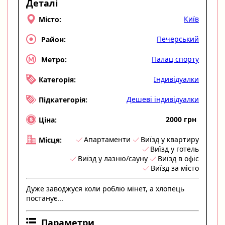
Деталі
Київ
Місто:
Печерський
Район:
Палац спорту
Метро:
Індивідуалки
Категорія:
Дешеві індивідуалки
Підкатегорія:
2000 грн
Ціна:
Апартаменти
Виїзд у квартиру
Місця:
Виїзд у готель
Виїзд у лазню/сауну
Виїзд в офіс
Виїзд за місто
Дуже заводжуся коли роблю мінет, а хлопець
постанує...
Параметри