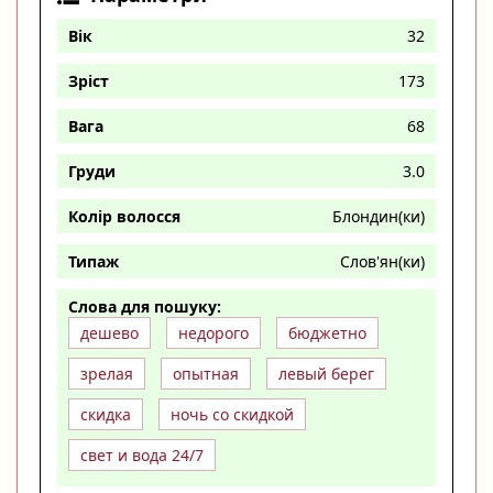
Вік
32
Зріст
173
Вага
68
Груди
3.0
Колір волосся
Блондин(ки)
Типаж
Слов'ян(ки)
Слова для пошуку:
дешево
недорого
бюджетно
зрелая
опытная
левый берег
скидка
ночь со скидкой
свет и вода 24/7