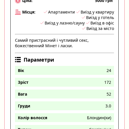
5000 грн
Ціна:
Апартаменти
Виїзд у квартиру
Місця:
Виїзд у готель
Виїзд у лазню/сауну
Виїзд в офіс
Виїзд за місто
Самий пристрасний і чутливий секс,
божественний Мінет і ласки.
Параметри
Вік
24
Зріст
172
Вага
52
Груди
3.0
Колір волосся
Блондин(ки)