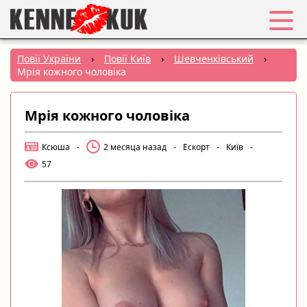
Обране
Повії України
›
Повії Київ
›
Шевченківський
›
Мрія кожного чоловіка
Вхід
Мрія кожного чоловіка
Реєстрація
Ксюша
-
2 месяца назад
-
Ескорт
-
Київ
-
Міста:
57
РУС
|
УКР
Створити оголошення