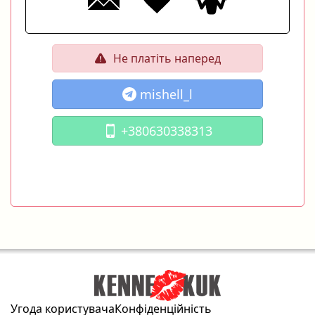
Не платіть наперед
mishell_l
+380630338313
Угода користувача
Конфіденційність