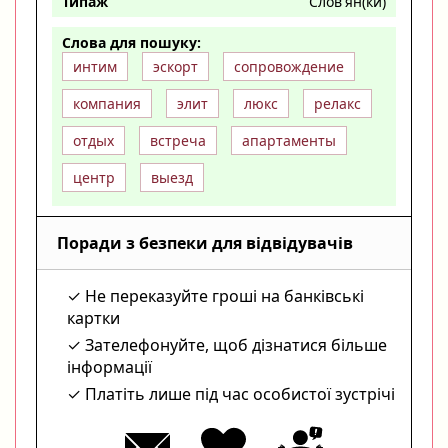
Типаж
Слов'ян(ки)
Слова для пошуку:
интим
эскорт
сопровождение
компания
элит
люкс
релакс
отдых
встреча
апартаменты
центр
выезд
Поради з безпеки для відвідувачів
Не переказуйте гроші на банківські
картки
Зателефонуйте, щоб дізнатися більше
інформації
Платіть лише під час особистої зустрічі