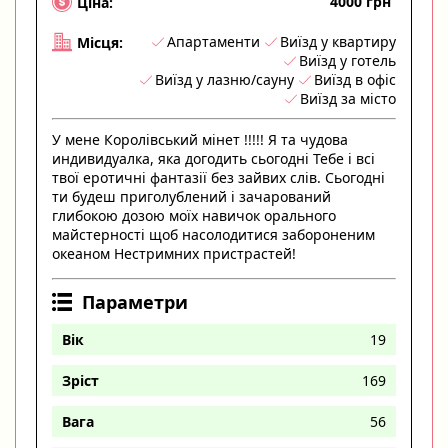
4000 грн
Ціна:
Апартаменти
Виїзд у квартиру
Місця:
Виїзд у готель
Виїзд у лазню/сауну
Виїзд в офіс
Виїзд за місто
У мене Королівський мінет !!!!! Я та чудова
индивидуалка, яка догодить сьогодні Тебе і всі
твої еротичні фантазії без зайвих слів. Сьогодні
ти будеш приголублений і зачарований
глибокою дозою моїх навичок орального
майстерності щоб насолодитися забороненим
океаном Нестримних пристрастей!
Параметри
Вік
19
Зріст
169
Вага
56