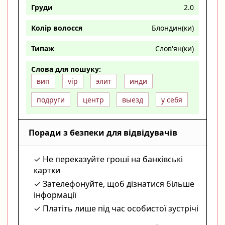
Груди
2.0
Колір волосся
Блондин(ки)
Типаж
Слов'ян(ки)
Слова для пошуку:
вип
vip
элит
инди
подруги
центр
выезд
у себя
Поради з безпеки для відвідувачів
Не переказуйте гроші на банківські
картки
Зателефонуйте, щоб дізнатися більше
інформації
Платіть лише під час особистої зустрічі