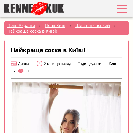
Обране
Повії України
›
Повії Київ
›
Шевченківський
›
Найкраща соска в Київі!
Вхід
Найкраща соска в Київі!
Реєстрація
Диана
-
2 месяца назад
-
Індивідуалки
-
Київ
Міста:
-
51
РУС
|
УКР
Створити оголошення