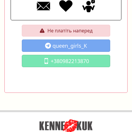
Не платіть наперед
queen_girls_K
+380982213870