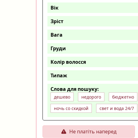
Вік
Зріст
Вага
Груди
Колір волосся
Типаж
Слова для пошуку:
дешево
недорого
бюджетно
ночь со скидкой
свет и вода 24/7
Не платіть наперед