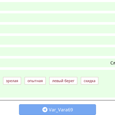
Сл
зрелая
опытная
левый берег
скидка
Var_Vara69