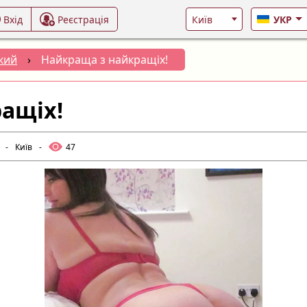
Вхід
Реєстрація
УКР
кий
›
Найкраща з найкращіх!
ащіх!
-
Київ
-
47