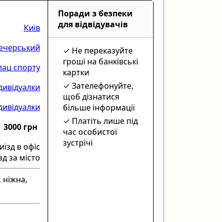
Поради з безпеки
для відвідувачів
Київ
ечерський
Не переказуйте
гроші на банківські
лац спорту
картки
Зателефонуйте,
дивідуалки
щоб дізнатися
дивідуалки
більше інформації
Платіть лише під
3000 грн
час особистої
зустрічі
иїзд в офіс
зд за місто
 ніжна,