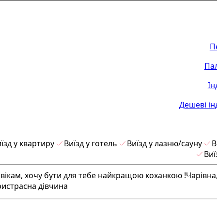
П
Па
Ін
Дешеві ін
їзд у квартиру
Виїзд у готель
Виїзд у лазню/сауну
В
Виї
кам, хочу бути для тебе найкращою коханкою !Чарівна,
пристрасна дівчина