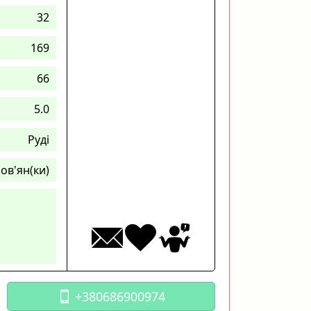
32
169
66
5.0
Руді
ов'ян(ки)
+380686900974