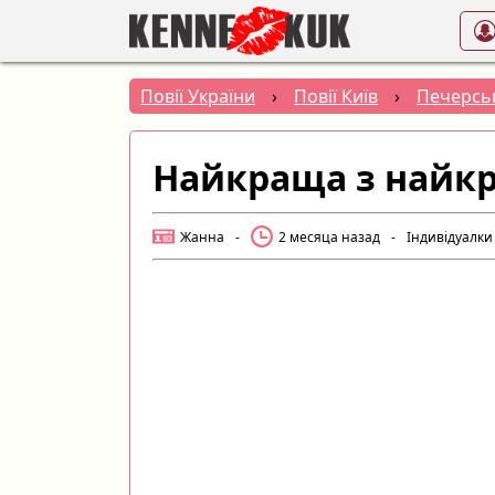
Повії України
›
Повії Київ
›
Печерсь
Найкраща з найкр
Жанна
-
2 месяца назад
-
Індивідуалки