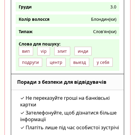
Груди
3.0
Колір волосся
Блондин(ки)
Типаж
Слов'ян(ки)
Слова для пошуку:
вип
vip
элит
инди
подруги
центр
выезд
у себя
Поради з безпеки для відвідувачів
Не переказуйте гроші на банківські
картки
Зателефонуйте, щоб дізнатися більше
інформації
Платіть лише під час особистої зустрічі