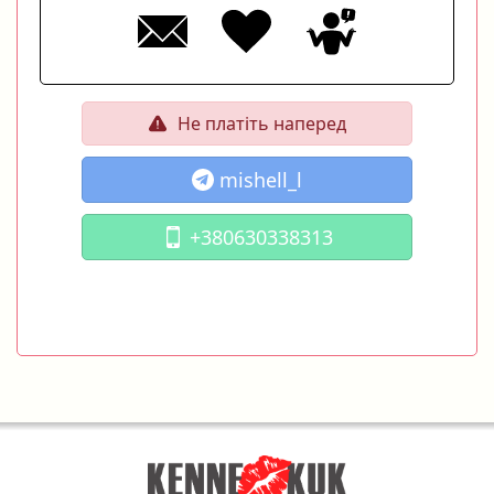
Не платіть наперед
mishell_l
+380630338313