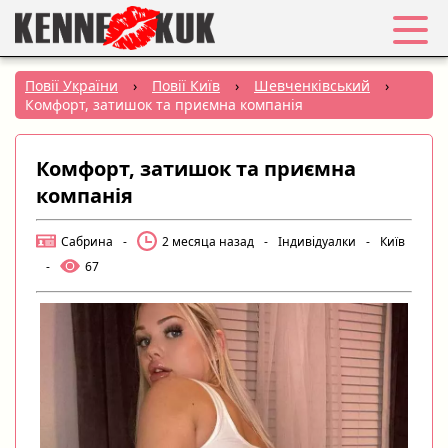
Обране
Повії України
›
Повії Київ
›
Шевченківський
›
Комфорт, затишок та приємна компанія
Вхід
Комфорт, затишок та приємна
Реєстрація
компанія
Міста:
Сабрина
-
2 месяца назад
-
Індивідуалки
-
Київ
-
67
РУС
|
УКР
Створити оголошення