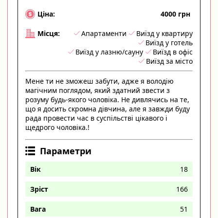
4000 грн
Ціна:
Апартаменти
Виїзд у квартиру
Місця:
Виїзд у готель
Виїзд у лазню/сауну
Виїзд в офіс
Виїзд за місто
Мене ти не зможеш забути, адже я володію
магічним поглядом, який здатний звести з
розуму будь-якого чоловіка. Не дивлячись на те,
що я досить скромна дівчина, але я завжди буду
рада провести час в суспільстві цікавого і
щедрого чоловіка.!
Параметри
Вік
18
Зріст
166
Вага
51