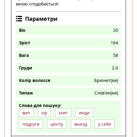
мною сподобається!
Параметри
Вік
20
Зріст
164
Вага
58
Груди
2.0
Колір волосся
Брюнет(ки)
Типаж
Слов'ян(ки)
Слова для пошуку:
вип
vip
элит
инди
подруги
центр
выезд
у себя