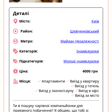
Деталі
Київ
Місто:
Шевченківський
Район:
Майдан Незалежності
Метро:
Індивідуалки
Категорія:
Молоді індивідуалки
Підкатегорія:
4000 грн
Ціна:
Апартаменти
Виїзд у квартиру
Місця:
Виїзд у готель
Виїзд у лазню/сауну
Виїзд в офіс
Виїзд за місто
Ти в пошуку чарівної компаньйонки для
приємного побачення? Я обіцяю, що тобі зі