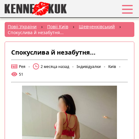
Обране
Повії України
›
Повії Київ
›
Шевченківський
›
Спокуслива й незабутня...
Вхід
Спокуслива й незабутня...
Реєстрація
Рея
-
2 месяца назад
-
Індивідуалки
-
Київ
-
Міста:
51
РУС
|
УКР
Створити оголошення