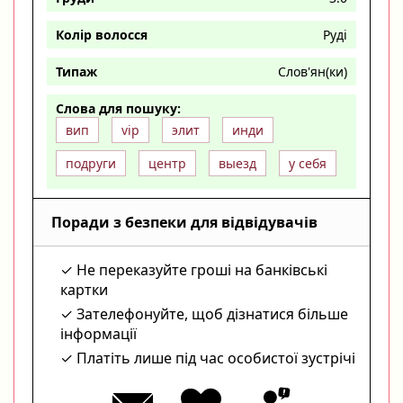
Колір волосся
Руді
Типаж
Слов'ян(ки)
Слова для пошуку:
вип
vip
элит
инди
подруги
центр
выезд
у себя
Поради з безпеки для відвідувачів
Не переказуйте гроші на банківські
картки
Зателефонуйте, щоб дізнатися більше
інформації
Платіть лише під час особистої зустрічі