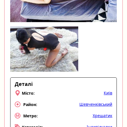
Деталі
Київ
Місто:
Шевченківський
Район:
Хрещатик
Метро:
Індивідуалки