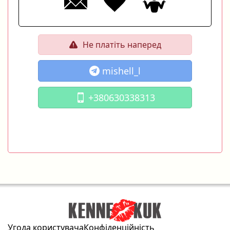
Не платіть наперед
mishell_l
+380630338313
Угода користувача
Конфіденційність