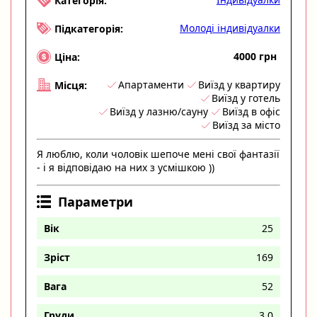
Категорія:
Молоді індивідуалки
Підкатегорія:
4000 грн
Ціна:
Апартаменти
Виїзд у квартиру
Місця:
Виїзд у готель
Виїзд у лазню/сауну
Виїзд в офіс
Виїзд за місто
Я люблю, коли чоловік шепоче мені свої фантазії
- і я відповідаю на них з усмішкою ))
Параметри
Вік
25
Зріст
169
Вага
52
Груди
3.0