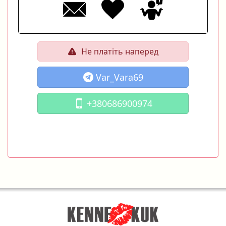
Не платіть наперед
Var_Vara69
+380686900974