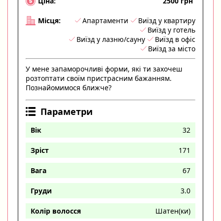
2500 грн
Ціна:
Апартаменти
Виїзд у квартиру
Місця:
Виїзд у готель
Виїзд у лазню/сауну
Виїзд в офіс
Виїзд за місто
У мене запаморочливі форми, які ти захочеш
розтоптати своїм пристрасним бажанням.
Познайомимося ближче?
Параметри
Вік
32
Зріст
171
Вага
67
Груди
3.0
Колір волосся
Шатен(ки)