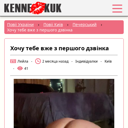
Обране
Повії України
›
Повії Київ
›
Печерський
›
Хочу тебе вже з першого дзвінка
Вхід
Хочу тебе вже з першого дзвінка
Реєстрація
Лейла
-
2 месяца назад
-
Індивідуалки
-
Київ
Міста:
-
41
РУС
|
УКР
Створити оголошення