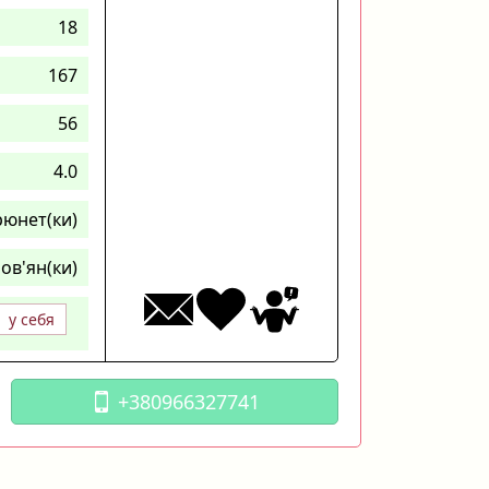
18
167
56
4.0
рюнет(ки)
ов'ян(ки)
у себя
+380966327741