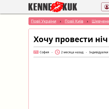
Повії України
›
Повії Київ
›
Шевченк
Хочу провести ніч
София
-
2 месяца назад
-
Індивідуалки