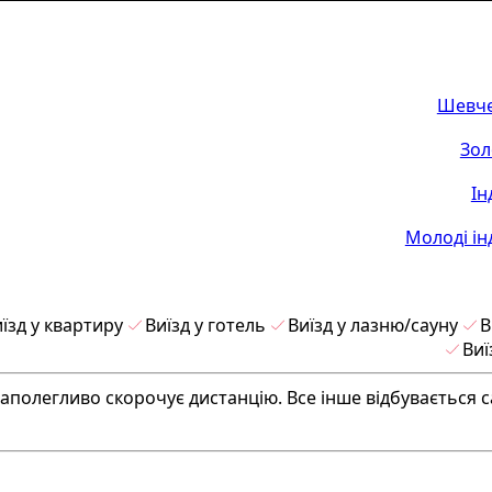
Шевче
Зол
Ін
Молоді ін
їзд у квартиру
Виїзд у готель
Виїзд у лазню/сауну
В
Виї
аполегливо скорочує дистанцію. Все інше відбувається 