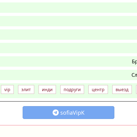
Б
Сл
vip
элит
инди
подруги
центр
выезд
sofiaVipK