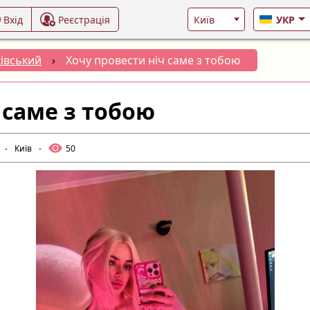
Вхід
Реєстрація
УКР
івський
›
Хочу провести ніч саме з тобою
 саме з тобою
-
Київ
-
50