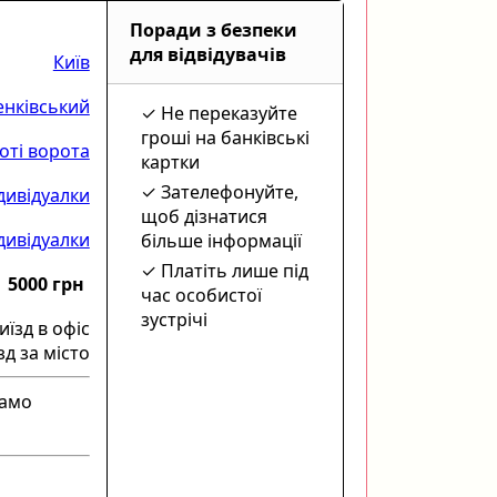
Поради з безпеки
для відвідувачів
Київ
нківський
Не переказуйте
гроші на банківські
оті ворота
картки
Зателефонуйте,
дивідуалки
щоб дізнатися
дивідуалки
більше інформації
Платіть лише під
5000 грн
час особистої
зустрічі
иїзд в офіс
зд за місто
само