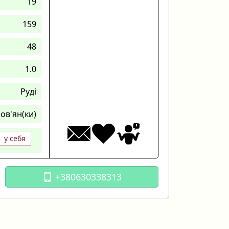
19
159
48
1.0
Руді
ов'ян(ки)
у себя
+380630338313