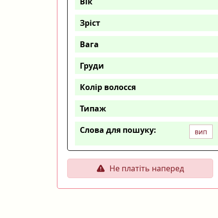
Вік
Зріст
Вага
Груди
Колір волосся
Типаж
Слова для пошуку:
вип
Не платіть наперед