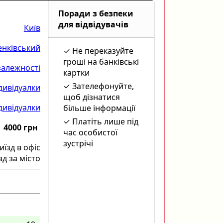
Поради з безпеки
для відвідувачів
Київ
нківський
Не переказуйте
гроші на банківські
алежності
картки
Зателефонуйте,
дивідуалки
щоб дізнатися
дивідуалки
більше інформації
Платіть лише під
4000 грн
час особистої
зустрічі
иїзд в офіс
зд за місто