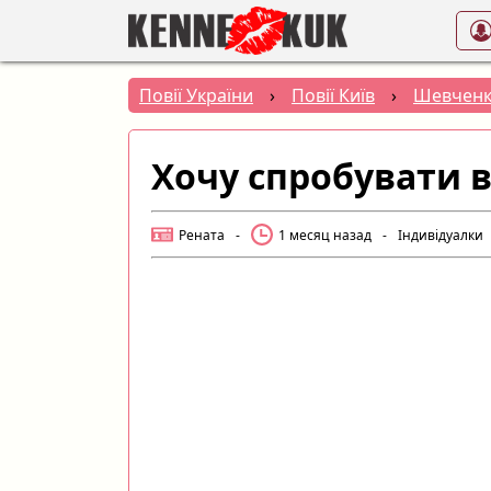
Повії України
›
Повії Київ
›
Шевченк
Хочу спробувати в
Рената
-
1 месяц назад
-
Індивідуалки