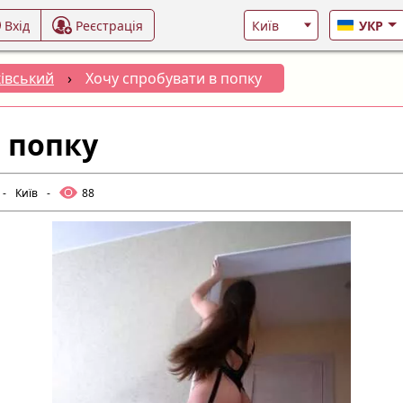
Вхід
Реєстрація
УКР
івський
›
Хочу спробувати в попку
 попку
-
Київ
-
88