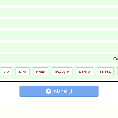
Сл
vip
элит
инди
подруги
центр
выезд
mishell_l