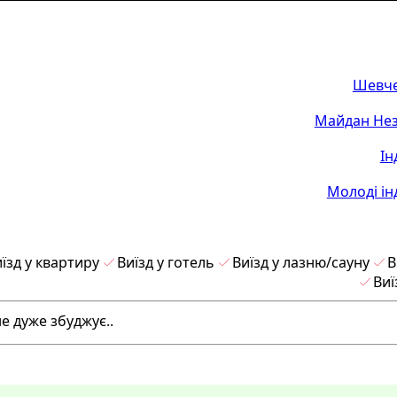
Шевче
Майдан Нез
Ін
Молоді ін
їзд у квартиру
Виїзд у готель
Виїзд у лазню/сауну
В
Виї
не дуже збуджує..