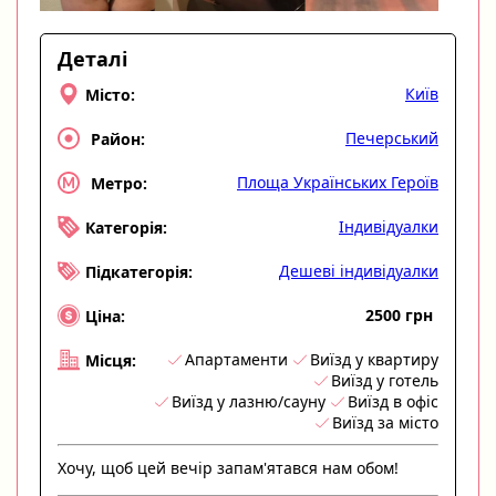
Деталі
Київ
Місто:
Печерський
Район:
Площа Українських Героїв
Метро:
Індивідуалки
Категорія:
Дешеві індивідуалки
Підкатегорія:
2500 грн
Ціна:
Апартаменти
Виїзд у квартиру
Місця:
Виїзд у готель
Виїзд у лазню/сауну
Виїзд в офіс
Виїзд за місто
Хочу, щоб цей вечір запам'ятався нам обом!