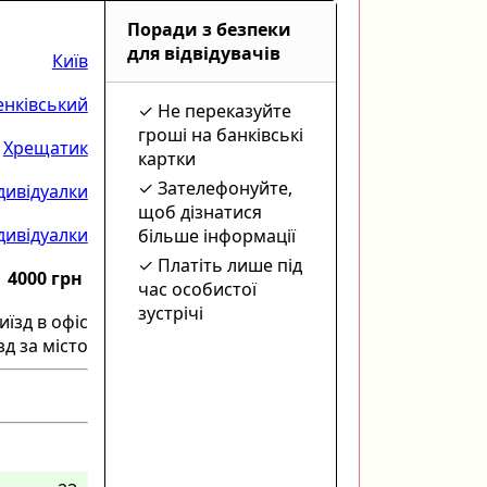
Поради з безпеки
для відвідувачів
Київ
нківський
Не переказуйте
гроші на банківські
Хрещатик
картки
Зателефонуйте,
дивідуалки
щоб дізнатися
дивідуалки
більше інформації
Платіть лише під
4000 грн
час особистої
зустрічі
иїзд в офіс
зд за місто