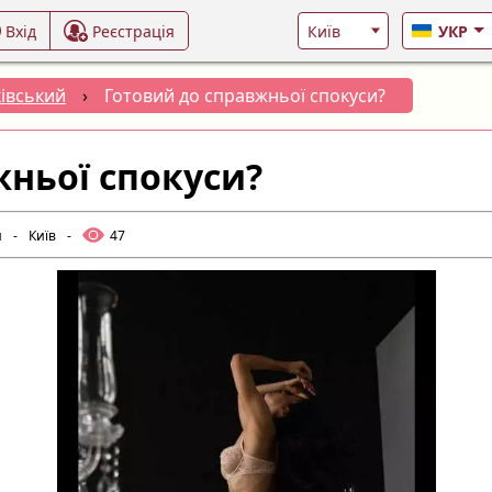
Вхід
Реєстрація
УКР
івський
›
Готовий до справжньої спокуси?
жньої спокуси?
и
-
Київ
-
47