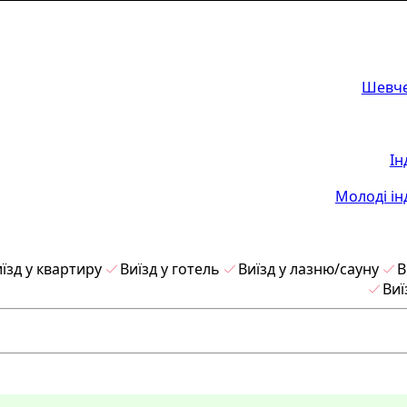
Шевче
Ін
Молоді ін
їзд у квартиру
Виїзд у готель
Виїзд у лазню/сауну
В
Виї