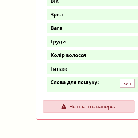
Вік
Зріст
Вага
Груди
Колір волосся
Типаж
Слова для пошуку:
вип
Не платіть наперед