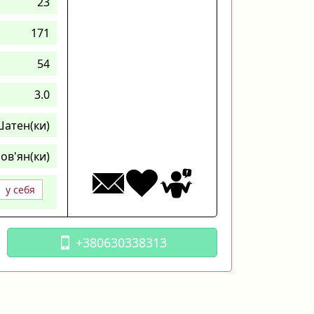
23
171
54
3.0
атен(ки)
ов'ян(ки)
у себя
+380630338313