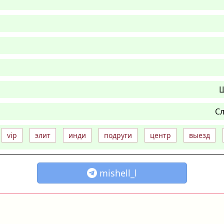
Ш
Сл
vip
элит
инди
подруги
центр
выезд
mishell_l