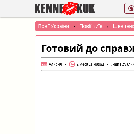
Повії України
›
Повії Київ
›
Шевченк
Готовий до справ
Алисия
-
2 месяца назад
-
Індивідуалк