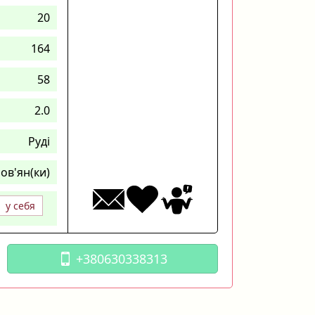
20
164
58
2.0
Руді
ов'ян(ки)
у себя
+380630338313