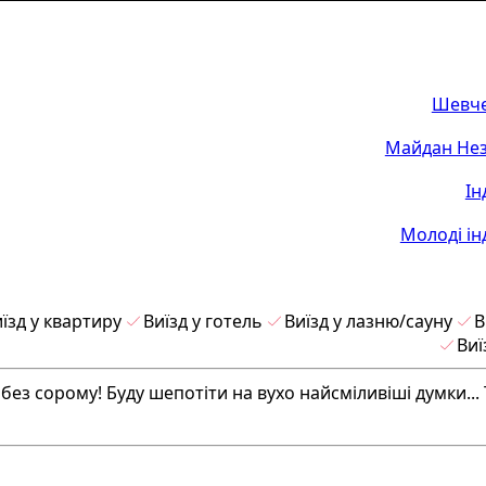
Шевче
Майдан Нез
Ін
Молоді ін
їзд у квартиру
Виїзд у готель
Виїзд у лазню/сауну
В
Виї
ез сорому! Буду шепотіти на вухо найсміливіші думки... 