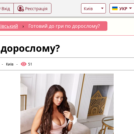
Вхід
Реєстрація
УКР
івський
›
Готовий до гри по дорослому?
 дорослому?
-
Київ
-
51