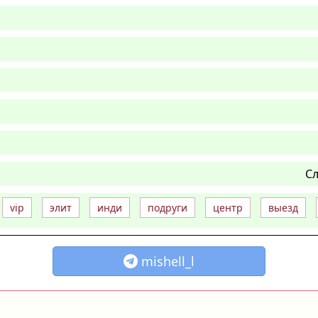
Сл
vip
элит
инди
подруги
центр
выезд
mishell_l