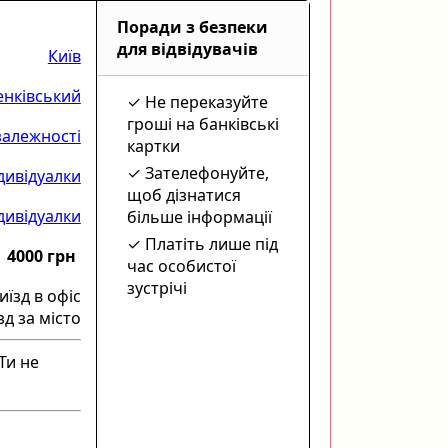
Поради з безпеки
для відвідувачів
Київ
нківський
Не переказуйте
гроші на банківські
алежності
картки
Зателефонуйте,
дивідуалки
щоб дізнатися
дивідуалки
більше інформації
Платіть лише під
4000 грн
час особистої
зустрічі
иїзд в офіс
зд за місто
Ти не