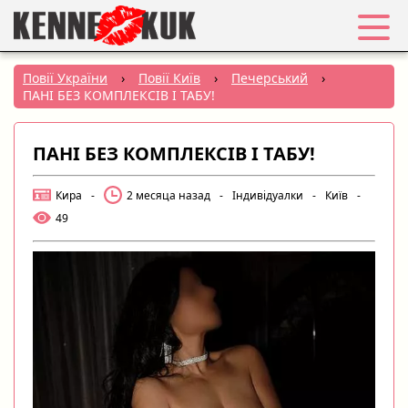
Обране
Повії України
›
Повії Київ
›
Печерський
›
ПАНІ БЕЗ КОМПЛЕКСІВ І ТАБУ!
Вхід
ПАНІ БЕЗ КОМПЛЕКСІВ І ТАБУ!
Реєстрація
Кира
-
2 месяца назад
-
Індивідуалки
-
Київ
-
Міста:
49
РУС
|
УКР
Створити оголошення