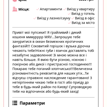
Апартаменти
Виїзд у квартиру
Місця:
Виїзд у готель
Виїзд у лазню/сауну
Виїзд в офіс
Виїзд за місто
Привіт мої пупсики!! Я грайливий і дикий
кошеня мммурррр МЯУ...Запрошую тебе
зануритися в океан безмежних еротичних
фантазій!!! Соковитий горішок і вузька дірочка
чекають тебе!Ніжні губи і язичок доставлять тобі
незабутнє задоволення! Зі мною можна все і
навіть більше. Я вмію бути різною, ніжною і
покірною або дикої і пристрасної господинею!!!
Покараю тебе поганий хлопчисько!!!!Величезна
різноманітність реквізитів для наших утіх...Ти
відчуєш справжнє наслождение гарантовано! З
нетерпінням чекаю тебе в гості або приїду до
тебе в будь-який район по Києву! Супроводжую
тебе на відпочинок або будь-який захід!
Параметри