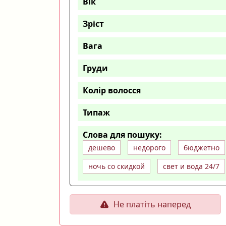
Вік
Зріст
Вага
Груди
Колір волосся
Типаж
Слова для пошуку:
дешево
недорого
бюджетно
ночь со скидкой
свет и вода 24/7
Не платіть наперед