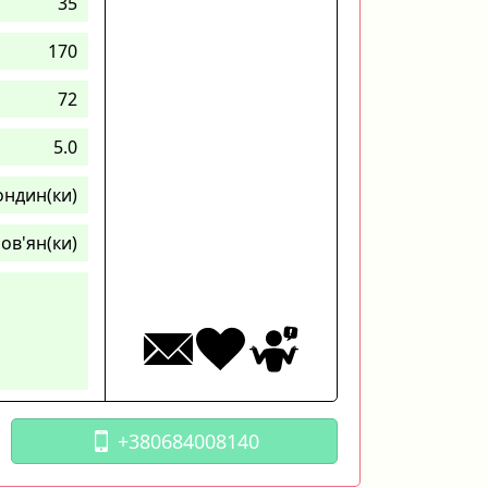
35
170
72
5.0
ондин(ки)
ов'ян(ки)
+380684008140