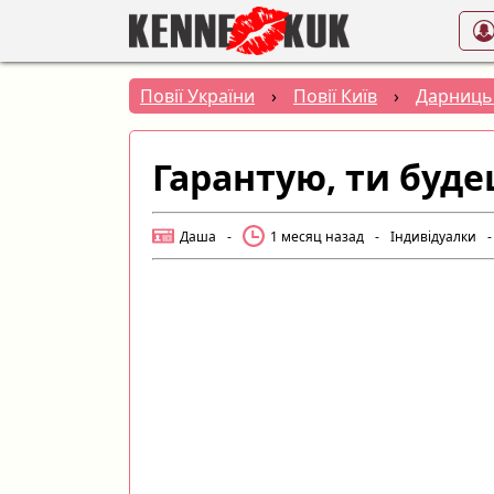
Повії України
›
Повії Київ
›
Дарниць
Гарантую, ти буд
Даша
-
1 месяц назад
-
Індивідуалки
-