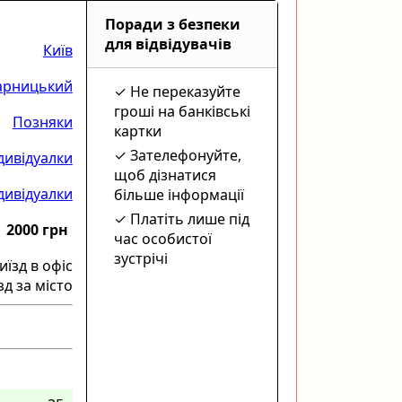
Поради з безпеки
для відвідувачів
Київ
арницький
Не переказуйте
гроші на банківські
Позняки
картки
Зателефонуйте,
дивідуалки
щоб дізнатися
ндивідуалки
більше інформації
Платіть лише під
2000 грн
час особистої
зустрічі
иїзд в офіс
зд за місто