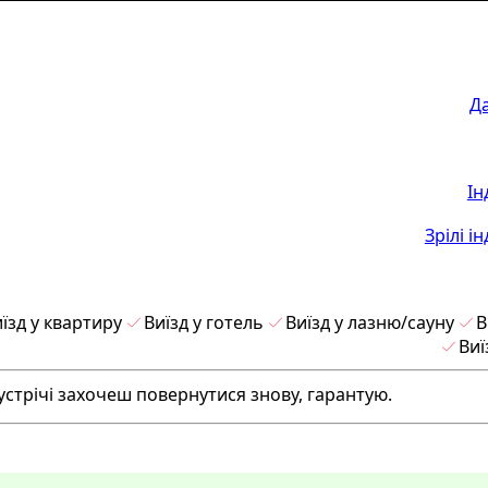
Д
Ін
Зрілі і
їзд у квартиру
Виїзд у готель
Виїзд у лазню/сауну
В
Виї
 зустрічі захочеш повернутися знову, гарантую.