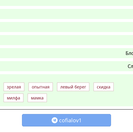
Бл
Сл
зрелая
опытная
левый берег
скидка
милфа
мамка
cofialov1