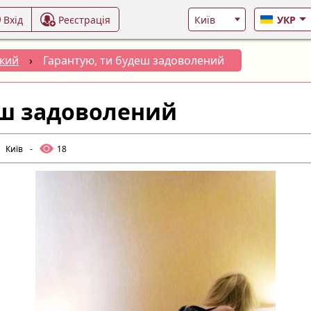
Вхід
Реєстрація
УКР
кий
›
Гарантую, ти будеш задоволений
еш задоволений
Київ
-
18