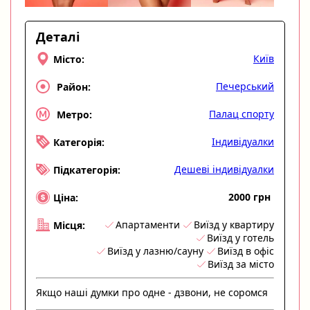
Деталі
Київ
Місто:
Печерський
Район:
Палац спорту
Метро:
Індивідуалки
Категорія:
Дешеві індивідуалки
Підкатегорія:
2000 грн
Ціна:
Апартаменти
Виїзд у квартиру
Місця:
Виїзд у готель
Виїзд у лазню/сауну
Виїзд в офіс
Виїзд за місто
Якщо наші думки про одне - дзвони, не соромся