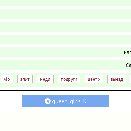
Бл
Сл
vip
элит
инди
подруги
центр
выезд
queen_girls_K