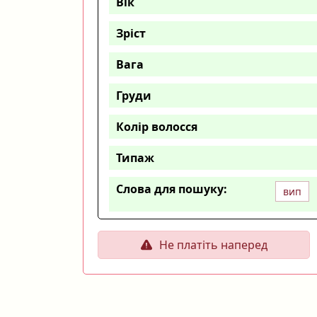
Вік
Зріст
Вага
Груди
Колір волосся
Типаж
Слова для пошуку:
вип
Не платіть наперед