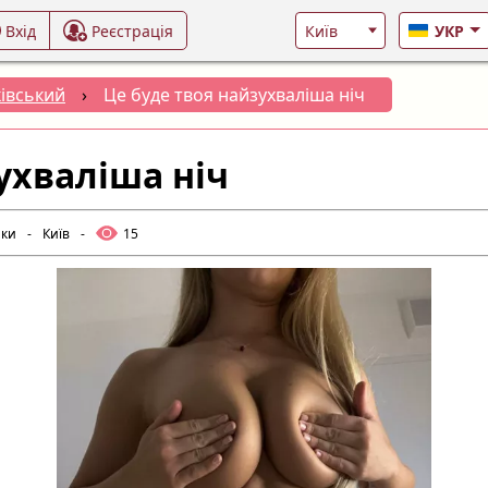
Вхід
Реєстрація
УКР
івський
›
Це буде твоя найзухваліша ніч
ухваліша ніч
лки
-
Київ
-
15