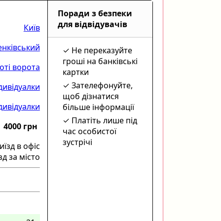
Поради з безпеки
для відвідувачів
Київ
нківський
Не переказуйте
гроші на банківські
оті ворота
картки
Зателефонуйте,
дивідуалки
щоб дізнатися
дивідуалки
більше інформації
Платіть лише під
4000 грн
час особистої
зустрічі
иїзд в офіс
зд за місто