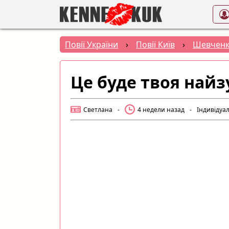
Повії України
›
Повії Київ
›
Шевченк
Це буде твоя найз
Светлана
-
4 недели назад
-
Індивідуа