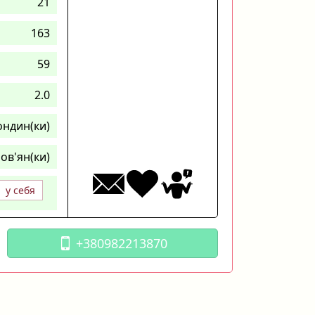
21
163
59
2.0
ондин(ки)
ов'ян(ки)
у себя
+380982213870