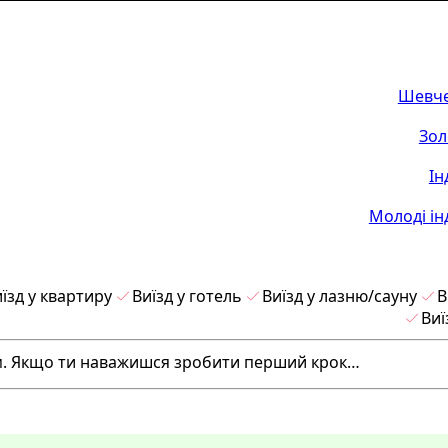
Шевче
Зол
Ін
Молоді ін
їзд у квартиру
Виїзд у готель
Виїзд у лазню/сауну
В
Виї
им. Якщо ти наважишся зробити перший крок…