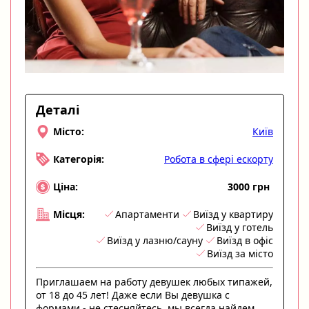
Деталі
Київ
Місто:
Робота в сфері ескорту
Категорія:
3000 грн
Ціна:
Апартаменти
Виїзд у квартиру
Місця:
Виїзд у готель
Виїзд у лазню/сауну
Виїзд в офіс
Виїзд за місто
Приглашаем на работу девушек любых типажей,
от 18 до 45 лет! Даже если Вы девушка с
формами - не стесняйтесь, мы всегда найдем