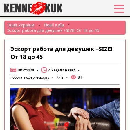
Обране
Повії України
›
Повії Київ
›
Эскорт работа для девушек +SIZE! От 18 до 45
Вхід
Эскорт работа для девушек +SIZE!
Реєстрація
От 18 до 45
Міста:
Виктория
-
4 недели назад
-
Робота в сфері ескорту
-
Київ
-
84
РУС
|
УКР
Створити оголошення