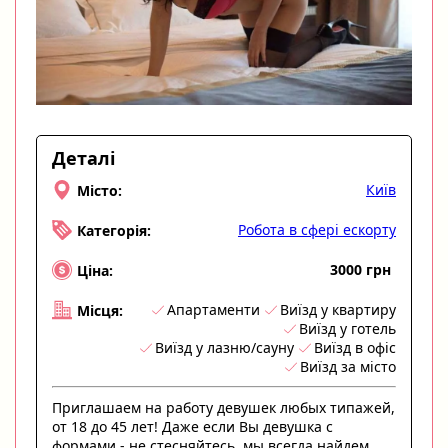
Деталі
Київ
Місто:
Робота в сфері ескорту
Категорія:
3000 грн
Ціна:
Апартаменти
Виїзд у квартиру
Місця:
Виїзд у готель
Виїзд у лазню/сауну
Виїзд в офіс
Виїзд за місто
Приглашаем на работу девушек любых типажей,
от 18 до 45 лет! Даже если Вы девушка с
формами - не стесняйтесь, мы всегда найдем