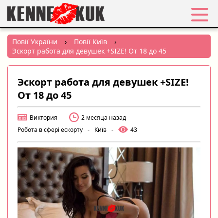
Обране
Повії України
›
Повії Київ
›
Эскорт работа для девушек +SIZE! От 18 до 45
Вхід
Эскорт работа для девушек +SIZE!
Реєстрація
От 18 до 45
Міста:
Виктория
-
2 месяца назад
-
Робота в сфері ескорту
-
Київ
-
43
РУС
|
УКР
Створити оголошення