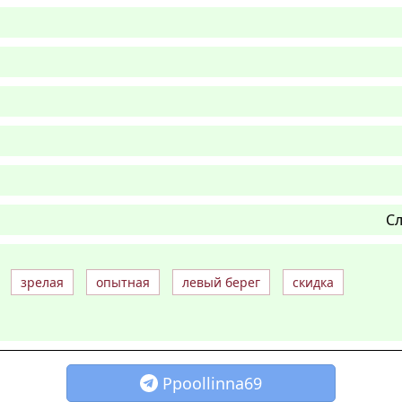
Сл
зрелая
опытная
левый берег
скидка
Ppoollinna69