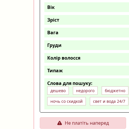
Вік
Зріст
Вага
Груди
Колір волосся
Типаж
Слова для пошуку:
дешево
недорого
бюджетно
ночь со скидкой
свет и вода 24/7
Не платіть наперед