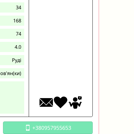
34
168
74
4.0
Руді
ов'ян(ки)
+380957955653