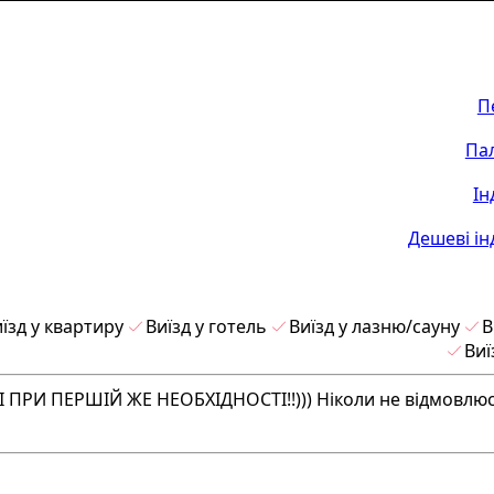
П
Па
Ін
Дешеві ін
їзд у квартиру
Виїзд у готель
Виїзд у лазню/сауну
В
Виї
ПРИ ПЕРШІЙ ЖЕ НЕОБХІДНОСТІ!!))) Ніколи не відмовлю