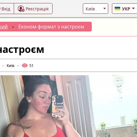
Вхід
Реєстрація
УКР
кий
›
Економ формат з настроєм
настроєм
-
Київ
-
51