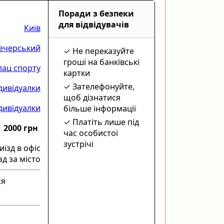
Поради з безпеки
для відвідувачів
Київ
ечерський
Не переказуйте
гроші на банківські
лац спорту
картки
Зателефонуйте,
дивідуалки
щоб дізнатися
дивідуалки
більше інформації
Платіть лише під
2000 грн
час особистої
зустрічі
иїзд в офіс
зд за місто
ся