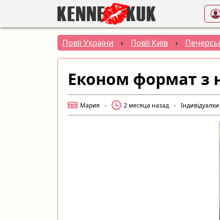
Повії України
›
Повії Київ
›
Печерсь
Економ формат з 
Мария
-
2 месяца назад
-
Індивідуалки