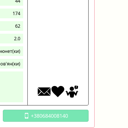
44
174
62
2.0
рюнет(ки)
ов'ян(ки)
+380684008140