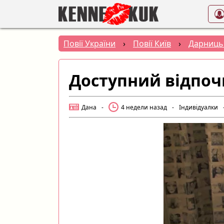
Повії України
›
Повії Київ
›
Дарниць
Доступний відпоч
Дана
-
4 недели назад
-
Індивідуалки