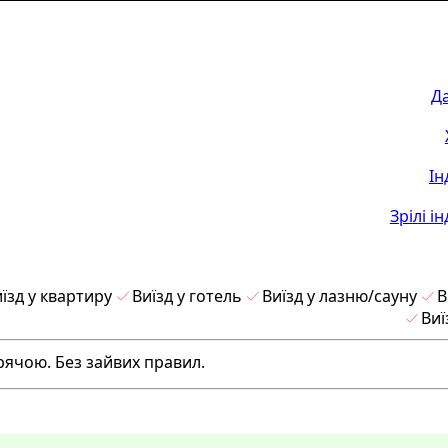
Д
Ін
Зрілі і
їзд у квартиру
Виїзд у готель
Виїзд у лазню/сауну
В
Виї
рячою. Без зайвих правил.