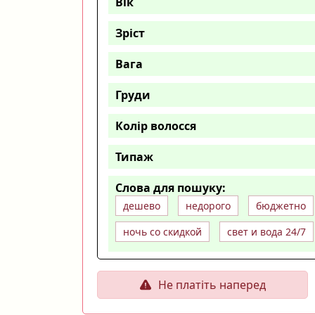
Вік
Зріст
Вага
Груди
Колір волосся
Типаж
Слова для пошуку:
дешево
недорого
бюджетно
ночь со скидкой
свет и вода 24/7
Не платіть наперед