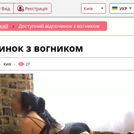
Вхід
Реєстрація
УКР
кий
›
Доступний відпочинок з вогником
инок з вогником
-
Київ
-
27