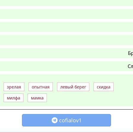
Б
Сл
зрелая
опытная
левый берег
скидка
милфа
мамка
cofialov1