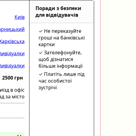
Поради з безпеки
для відвідувачів
Київ
арницький
Не переказуйте
гроші на банківські
Харківська
картки
Зателефонуйте,
дивідуалки
щоб дізнатися
ндивідуалки
більше інформації
Платіть лише під
2500 грн
час особистої
зустрічі
иїзд в офіс
зд за місто