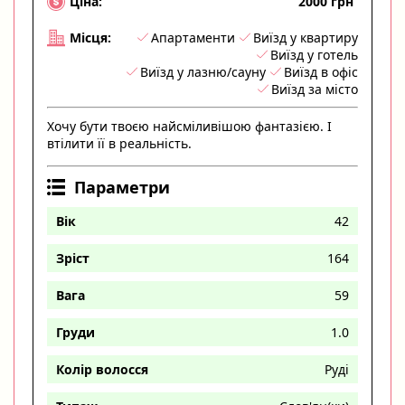
2000 грн
Ціна:
Апартаменти
Виїзд у квартиру
Місця:
Виїзд у готель
Виїзд у лазню/сауну
Виїзд в офіс
Виїзд за місто
Хочу бути твоєю найсміливішою фантазією. І
втілити її в реальність.
Параметри
Вік
42
Зріст
164
Вага
59
Груди
1.0
Колір волосся
Руді