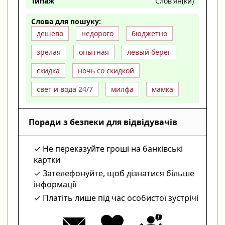
Типаж
Слов'ян(ки)
Слова для пошуку:
дешево
недорого
бюджетно
зрелая
опытная
левый берег
скидка
ночь со скидкой
свет и вода 24/7
милфа
мамка
Поради з безпеки для відвідувачів
Не переказуйте гроші на банківські
картки
Зателефонуйте, щоб дізнатися більше
інформації
Платіть лише під час особистої зустрічі