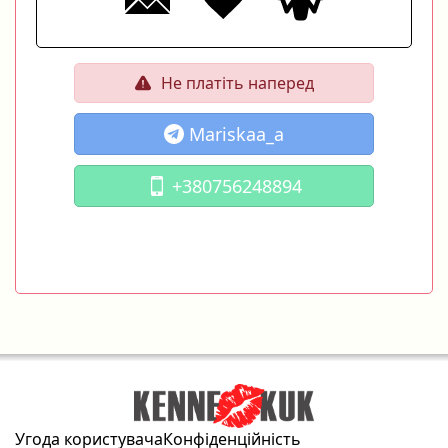
Не платіть наперед
Mariskaa_a
+380756248894
Угода користувача
Конфіденційність