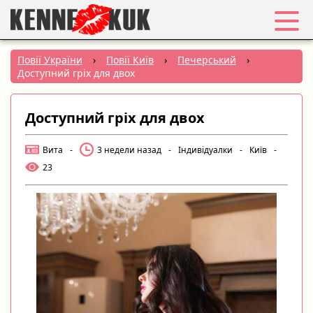
Обране
Повії України
›
Повії Київ
›
Печерський
›
Доступний гріх для двох
Вхід
Доступний гріх для двох
Реєстрація
Вита
-
3 недели назад
-
Індивідуалки
-
Київ
-
Міста:
23
РУС
|
УКР
Створити оголошення