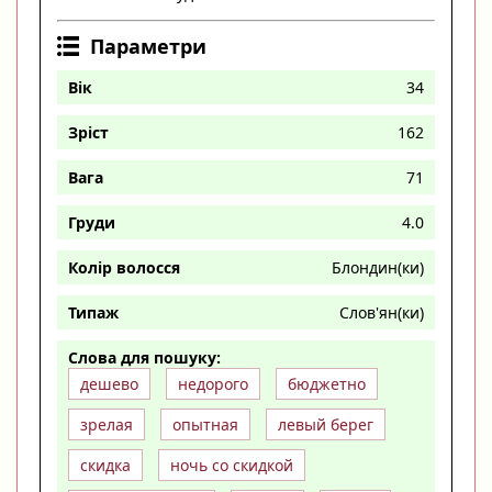
Параметри
Вік
34
Зріст
162
Вага
71
Груди
4.0
Колір волосся
Блондин(ки)
Типаж
Слов'ян(ки)
Слова для пошуку:
дешево
недорого
бюджетно
зрелая
опытная
левый берег
скидка
ночь со скидкой