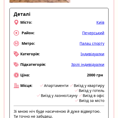
Деталі
Київ
Місто:
Печерський
Район:
Палац спорту
Метро:
Індивідуалки
Категорія:
Зрілі індивідуалки
Підкатегорія:
2000 грн
Ціна:
Апартаменти
Виїзд у квартиру
Місця:
Виїзд у готель
Виїзд у лазню/сауну
Виїзд в офіс
Виїзд за місто
Зі мною ніч буде насиченою й дуже відвертою.
Ти точно не забудеш.