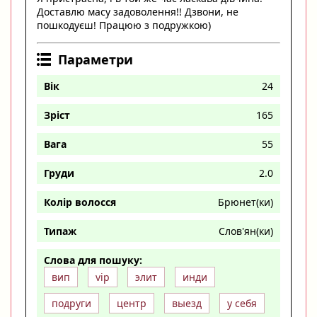
Доставлю масу задоволення!! Дзвони, не
пошкодуєш! Працюю з подружкою)
Параметри
Вік
24
Зріст
165
Вага
55
Груди
2.0
Колір волосся
Брюнет(ки)
Типаж
Слов'ян(ки)
Слова для пошуку:
вип
vip
элит
инди
подруги
центр
выезд
у себя