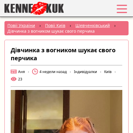
Обране
Повії України
›
Повії Київ
›
Шевченківський
›
Дівчинка з вогником шукає свого перчика
Вхід
Дівчинка з вогником шукає свого
Реєстрація
перчика
Міста:
Аня
-
4 недели назад
-
Індивідуалки
-
Київ
-
23
РУС
|
УКР
Створити оголошення