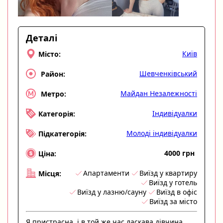
Деталі
Київ
Місто:
Шевченківський
Район:
Майдан Незалежності
Метро:
Індивідуалки
Категорія:
Молоді індивідуалки
Підкатегорія:
4000 грн
Ціна:
Апартаменти
Виїзд у квартиру
Місця:
Виїзд у готель
Виїзд у лазню/сауну
Виїзд в офіс
Виїзд за місто
Я пристрасна, і в той же час ласкава дівчина.