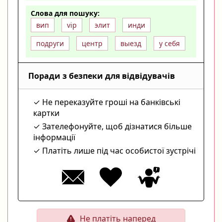
Слова для пошуку:
вип
vip
элит
инди
подруги
центр
выезд
у себя
Поради з безпеки для відвідувачів
Не переказуйте гроші на банківські
картки
Зателефонуйте, щоб дізнатися більше
інформації
Платіть лише під час особистої зустрічі
Не платіть наперед