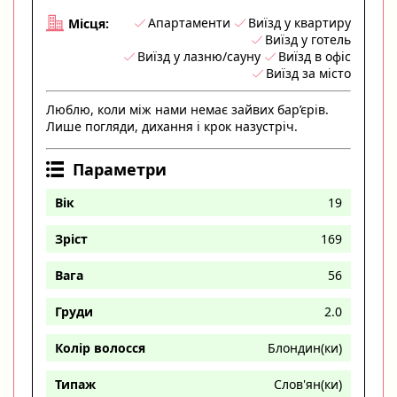
Апартаменти
Виїзд у квартиру
Місця:
Виїзд у готель
Виїзд у лазню/сауну
Виїзд в офіс
Виїзд за місто
Люблю, коли між нами немає зайвих бар’єрів.
Лише погляди, дихання і крок назустріч.
Параметри
Вік
19
Зріст
169
Вага
56
Груди
2.0
Колір волосся
Блондин(ки)
Типаж
Слов'ян(ки)