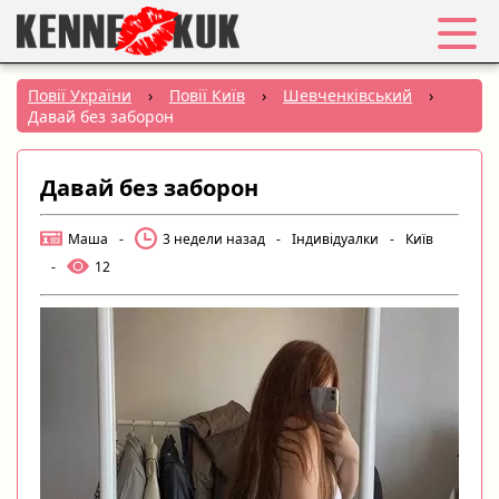
Обране
Повії України
›
Повії Київ
›
Шевченківський
›
Давай без заборон
Вхід
Давай без заборон
Реєстрація
Маша
-
3 недели назад
-
Індивідуалки
-
Київ
Міста:
-
12
РУС
|
УКР
Створити оголошення