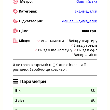
Олімпійська
Метро:
Індивідуалки
Категорія:
Дешеві індивідуалки
Підкатегорія:
3000 грн
Ціна:
Апартаменти
Виїзд у квартиру
Місця:
Виїзд у готель
Виїзд у лазню/сауну
Виїзд в офіс
Виїзд за місто
Я не граю в скромність )) Якщо є іскра - я її
розпалю. І зроблю це красиво…
Параметри
Вік
38
Зріст
163