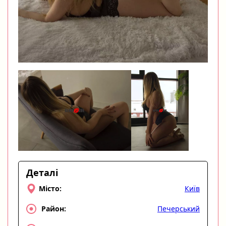
Деталі
Київ
Місто:
Печерський
Район: