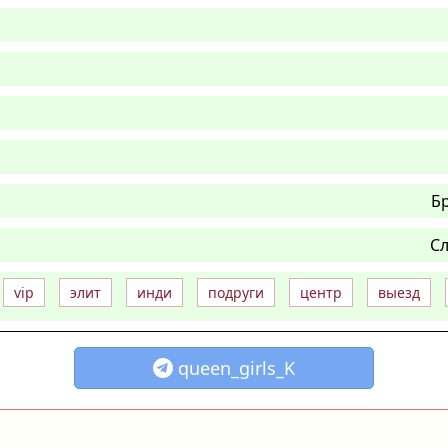
Б
Сл
vip
элит
инди
подруги
центр
выезд
queen_girls_K