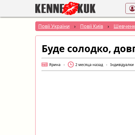
Повії України
›
Повії Київ
›
Шевченк
Буде солодко, дов
Ярина
-
2 месяца назад
-
Індивідуалки