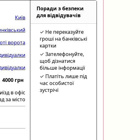
Поради з безпеки
для відвідувачів
Київ
нківський
Не переказуйте
гроші на банківські
оті ворота
картки
Зателефонуйте,
дивідуалки
щоб дізнатися
дивідуалки
більше інформації
Платіть лише під
4000 грн
час особистої
зустрічі
иїзд в офіс
зд за місто