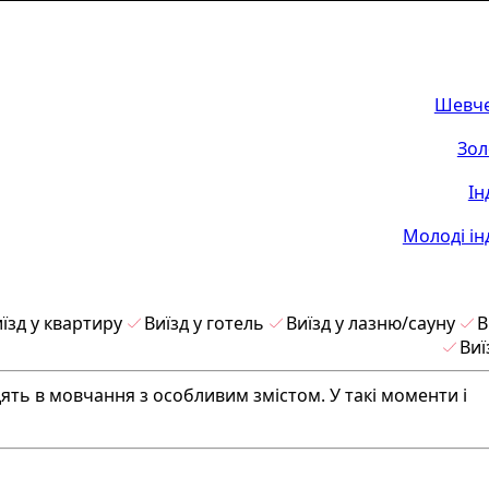
Шевче
Зол
Ін
Молоді ін
їзд у квартиру
Виїзд у готель
Виїзд у лазню/сауну
В
Виї
ть в мовчання з особливим змістом. У такі моменти і