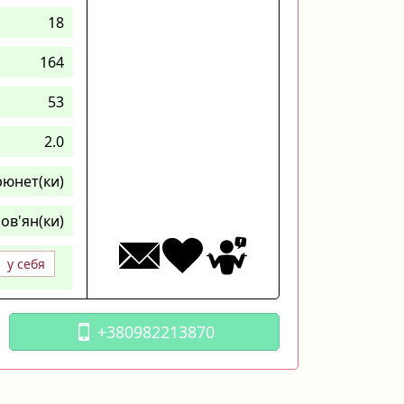
18
164
53
2.0
рюнет(ки)
ов'ян(ки)
у себя
+380982213870