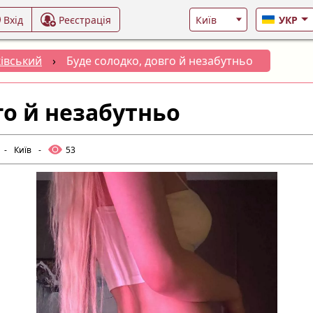
Вхід
Реєстрація
УКР
івський
›
Буде солодко, довго й незабутньо
го й незабутньо
-
Київ
-
53