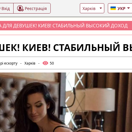
Вхід
Реєстрація
УКР
А ДЛЯ ДЕВУШЕК! КИЕВ! СТАБИЛЬНЫЙ ВЫСОКИЙ ДОХОД
ШЕК! КИЕВ! СТАБИЛЬНЫЙ 
рі ескорту
-
Харків
-
50