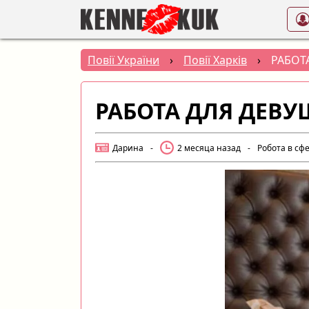
Повії України
›
Повії Харків
›
РАБОТ
РАБОТА ДЛЯ ДЕВУ
Дарина
-
2 месяца назад
-
Робота в сфе