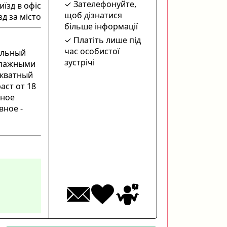
Зателефонуйте,
иїзд в офіс
щоб дізнатися
зд за місто
більше інформації
Платіть лише під
час особистої
уальный
зустрічі
ипажными
екватный
раст от 18
чное
вное -