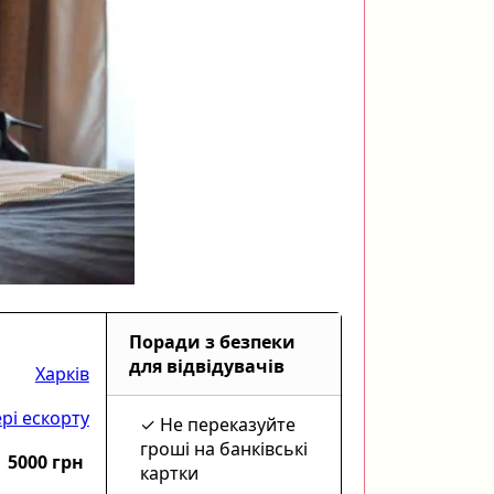
Поради з безпеки
для відвідувачів
Харків
рі ескорту
Не переказуйте
гроші на банківські
5000 грн
картки