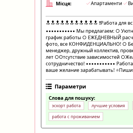
Апартаменти
Ви
Місця:
🔝🔝🔝🔝🔝🔝🔝🔝🔝🔝🔝 ❗️Работа для 
▪️▪️▪️▪️▪️▪️▪️▪️▪️▪️▪️ Мы предлагаем
график работы ○ ЕЖЕДНЕВНЫЙ расч
фото, все КОНФИДЕНЦИАЛЬНО! ○ Без
менеджер, дружный коллектив, проверен
лет ○Отсутствие зависимостей ○Жел
сотрудничество! ▪️▪️▪️▪️▪️▪️▪️▪️▪️▪️▪️
ваше желание зарабатывать! ⭐Пиши м
Параметри
Слова для пошуку:
эскорт работа
лучшие условия
работа с проживанием