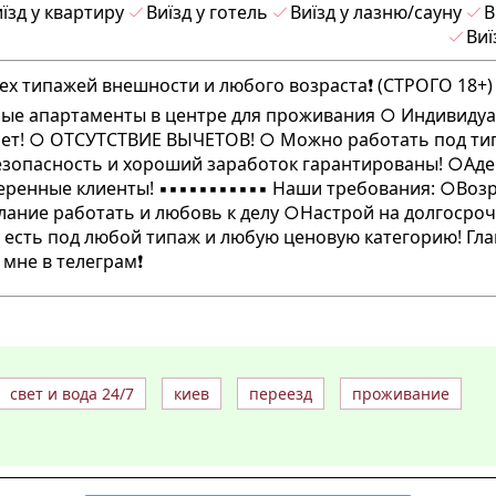
їзд у квартиру
Виїзд у готель
Виїзд у лазню/сауну
В
Виї
всех типажей внешности и любого возраста❗️ (СТРОГО 18+)
: ○ Уютные апартаменты в центре для проживания ○ Индивид
ет! ○ ОТСУТСТВИЕ ВЫЧЕТОВ! ○ Можно работать под т
опасность и хороший заработок гарантированы! ○Ад
ные клиенты! ▪️▪️▪️▪️▪️▪️▪️▪️▪️▪️▪️ Наши требования: ○Воз
ание работать и любовь к делу ○Настрой на долгосро
 Работа есть под любой типаж и любую ценовую категорию! Гла
не в телеграм❗️
свет и вода 24/7
киев
переезд
проживание