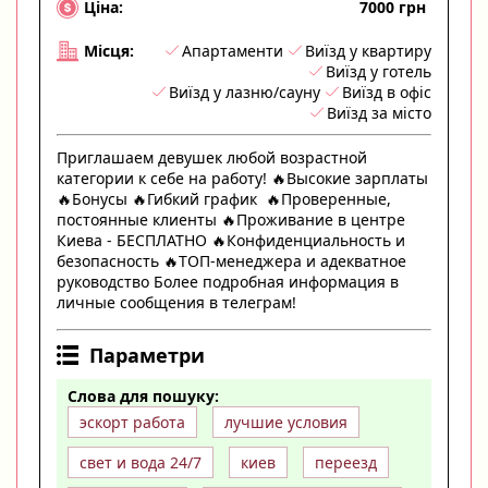
7000 грн
Ціна:
Апартаменти
Виїзд у квартиру
Місця:
Виїзд у готель
Виїзд у лазню/сауну
Виїзд в офіс
Виїзд за місто
Приглашаем девушек любой возрастной
категории к себе на работу! 🔥Высокие зарплаты
🔥Бонусы 🔥Гибкий график 🔥Проверенные,
постоянные клиенты 🔥Проживание в центре
Киева - БЕСПЛАТНО 🔥Конфиденциальность и
безопасность 🔥ТОП-менеджера и адекватное
руководство Более подробная информация в
личные сообщения в телеграм!
Параметри
Слова для пошуку:
эскорт работа
лучшие условия
свет и вода 24/7
киев
переезд