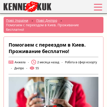
Обране
Повії України
›
Повії Дніпро
›
Помогаем с переездом в Киев. Проживание
Вхід
бесплатно!
Реєстрація
Помогаем с переездом в Киев.
Проживание бесплатно!
Міста:
Анжела
-
2 месяца назад
-
Робота в сфері ескорту
РУС
|
УКР
-
Дніпро
-
55
Створити оголошення