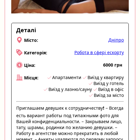
Деталі
Дніпро
Місто:
Робота в сфері ескорту
Категорія:
6000 грн
Ціна:
Апартаменти
Виїзд у квартиру
Місця:
Виїзд у готель
Виїзд у лазню/сауну
Виїзд в офіс
Виїзд за місто
Приглашаем девушек к сотрудничеству❗️ – Всегда
есть вариант работы под типажными фото для
Вашей конфиденциальности. – Закрываем лицо,
тату, шрамы, родинки по желанию девушки. –
Работу в агентстве можно прекратить в любой
момент. – Анкеты удаляются по первому запросу.