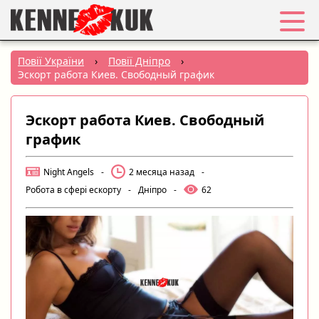
Обране
Повії України
›
Повії Дніпро
›
Эскорт работа Киев. Свободный график
Вхід
Эскорт работа Киев. Свободный
Реєстрація
график
Міста:
Night Angels
-
2 месяца назад
-
Робота в сфері ескорту
-
Дніпро
-
62
РУС
|
УКР
Створити оголошення