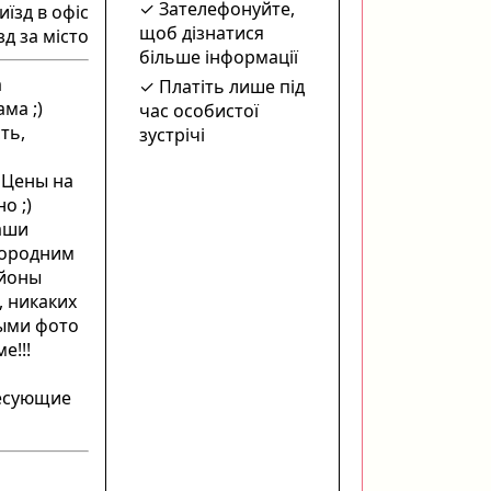
Зателефонуйте,
иїзд в офіс
щоб дізнатися
зд за місто
більше інформації
а
Платіть лише під
ма ;)
час особистої
ть,
зустрічі
 Цены на
о ;)
Ваши
городним
айоны
, никаких
ными фото
е!!!
ресующие