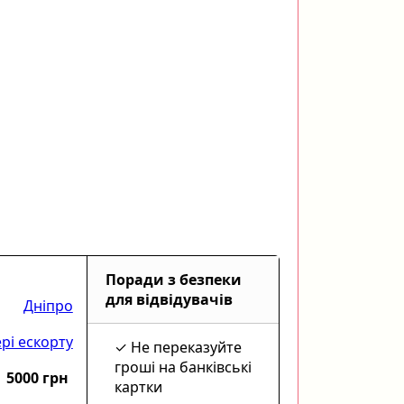
Поради з безпеки
для відвідувачів
Дніпро
рі ескорту
Не переказуйте
гроші на банківські
5000 грн
картки