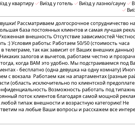
їзд у квартиру
Виїзд у готель
Виїзд у лазню/сауну
В
Виї
евушки! Рассматриваем долгосрочное сотрудничество н
ольшая база постоянных клиентов и самая лучшая рекла
т Ухоженная внешность Отсутствие зависимостей Честнос
ь :) Условия работы: Работаем 50/50 (стоимость часа
 телеграме, так как зависит от Ваших внешних данных)
Никаких залогов и вычетов, работаем честно и прозрачн
тогда, когда ВАМ это удобно. Мы подстраиваемся под 
ентах - бесплатно (одна девушка на одну комнату) Ино
аем с вокзала Работаем как на апартаментах (разные р
ласти (область исключительно по клиентской предоплате
 конфиденциальность Возможность работать под типаж
янный поток клиентов благодаря самой мощной реклам
а любой типаж внешности и возрастную категорию! Не
 ответим на любые Ваши вопросы и расскажем все инте