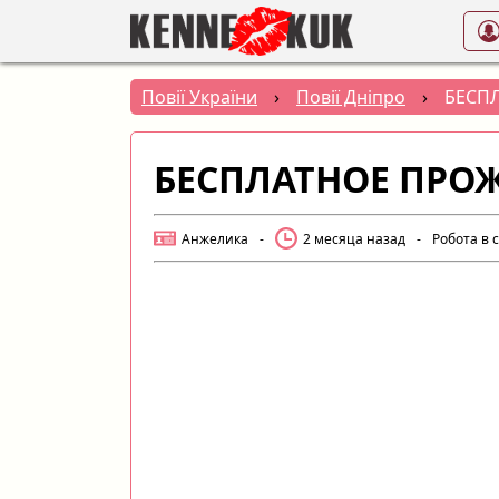
Повії України
›
Повії Дніпро
›
БЕСПЛ
БЕСПЛАТНОЕ ПРОЖ
Анжелика
-
2 месяца назад
-
Робота в 