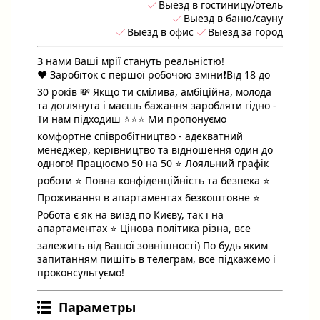
Выезд в гостиницу/отель
Выезд в баню/сауну
Выезд в офис
Выезд за город
З нами Ваші мрії стануть реальністю!
❤️ Заробіток с першої робочою зміни❗️Від 18 до
30 років 💸 Якщо ти смілива, амбіційна, молода
та доглянута і маєшь бажання заробляти гідно -
Ти нам підходиш ⭐️⭐️⭐️ Ми пропонуємо
комфортне співробітництво - адекватний
менеджер, керівництво та відношення один до
одного! Працюємо 50 на 50 ⭐️ Лояльний графік
роботи ⭐️ Повна конфіденційність та безпека ⭐️
Проживання в апартаментах безкоштовне ⭐️
Робота є як на виїзд по Києву, так і на
апартаментах ⭐️ Цінова політика різна, все
залежить від Вашої зовнішності) По будь яким
запитанням пишіть в телеграм, все підкажемо і
проконсультуємо!
Параметры