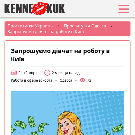
Избранное
Проститутки Украины
›
Проститутки Одесса
›
Запрошуємо дівчат на роботу в Київ
Вход
Запрошуємо дівчат на роботу в
Регистрация
Київ
Города:
ЕлітЕскорт
-
2 месяца назад
-
Работа в сфере эскорта
-
Одесса
-
73
РУС
|
УКР
Создать объявление