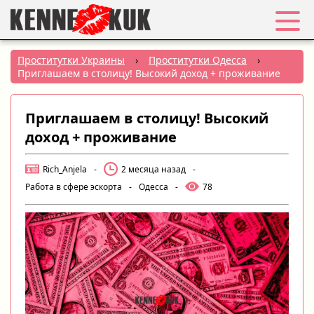
Избранное
Проститутки Украины
›
Проститутки Одесса
›
Приглашаем в столицу! Высокий доход + проживание
Вход
Приглашаем в столицу! Высокий
Регистрация
доход + проживание
Города:
Rich_Anjela
-
2 месяца назад
-
Работа в сфере эскорта
-
Одесса
-
78
РУС
|
УКР
Создать объявление