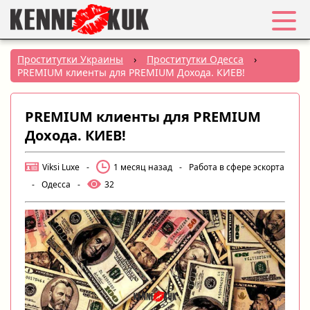
Избранное
Проститутки Украины
›
Проститутки Одесса
›
PREMIUM клиенты для PREMIUM Дохода. КИЕВ!
Вход
PREMIUM клиенты для PREMIUM
Регистрация
Дохода. КИЕВ!
Города:
Viksi Luxe
-
1 месяц назад
-
Работа в сфере эскорта
-
Одесса
-
32
РУС
|
УКР
Создать объявление