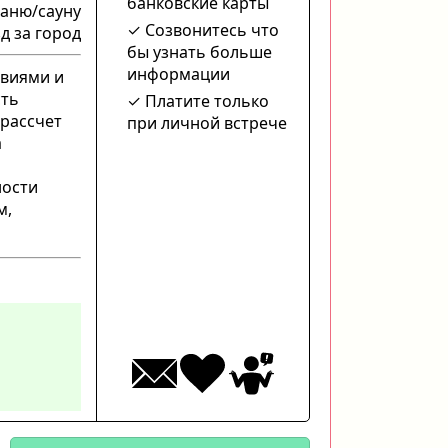
банковские карты
баню/сауну
Созвонитесь что
д за город
бы узнать больше
информации
овиями и
сть
Платите только
 рассчет
при личной встрече
а
ности
м,