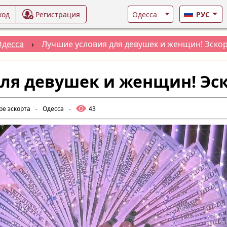
ход
Регистрация
РУС
Одесса
›
Лучшие условия для девушек и женщин! Эскор
ля девушек и женщин! Эск
ре эскорта
-
Одесса
-
43