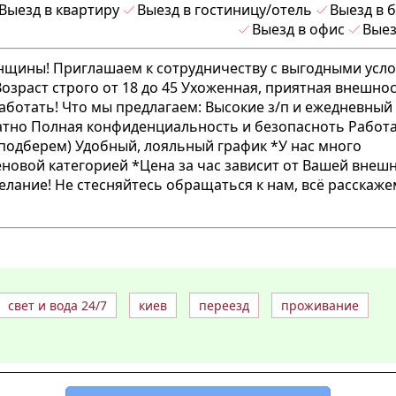
Выезд в квартиру
Выезд в гостиницу/отель
Выезд в 
Выезд в офис
Выез
енщины! Приглашаем к сотрудничеству с выгодными усл
озраст строго от 18 до 45 Ухоженная, приятная внешно
ботать! Что мы предлагаем: Высокие з/п и ежедневный
атно Полная конфиденциальность и безопасноть Работ
одберем) Удобный, лояльный график *У нас много
еновой категорией *Цена за час зависит от Вашей внеш
елание! Не стесняйтесь обращаться к нам, всё расскаже
свет и вода 24/7
киев
переезд
проживание